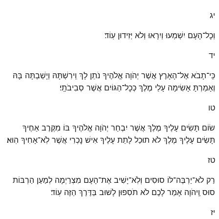
יג
וְכׇל־הָעָם יִשְׁמְעוּ וְיִרָאוּ וְלֹא יְזִידוּן עֽוֹד׃
יד
כִּֽי־תָבֹא אֶל־הָאָרֶץ אֲשֶׁר יְהֹוָה אֱלֹהֶיךָ נֹתֵן לָךְ וִֽירִשְׁתָּהּ וְיָשַׁבְתָּה בָּהּ
וְאָמַרְתָּ אָשִׂימָה עָלַי מֶלֶךְ כְּכׇל־הַגּוֹיִם אֲשֶׁר סְבִיבֹתָֽי׃
טו
שׂוֹם תָּשִׂים עָלֶיךָ מֶלֶךְ אֲשֶׁר יִבְחַר יְהֹוָה אֱלֹהֶיךָ בּוֹ מִקֶּרֶב אַחֶיךָ
תָּשִׂים עָלֶיךָ מֶלֶךְ לֹא תוּכַל לָתֵת עָלֶיךָ אִישׁ נׇכְרִי אֲשֶׁר לֹֽא־אָחִיךָ הֽוּא׃
טז
רַק לֹא־יַרְבֶּה־לּוֹ סוּסִים וְלֹֽא־יָשִׁיב אֶת־הָעָם מִצְרַיְמָה לְמַעַן הַרְבּוֹת
סוּס וַֽיהֹוָה אָמַר לָכֶם לֹא תֹסִפוּן לָשׁוּב בַּדֶּרֶךְ הַזֶּה עֽוֹד׃
יז