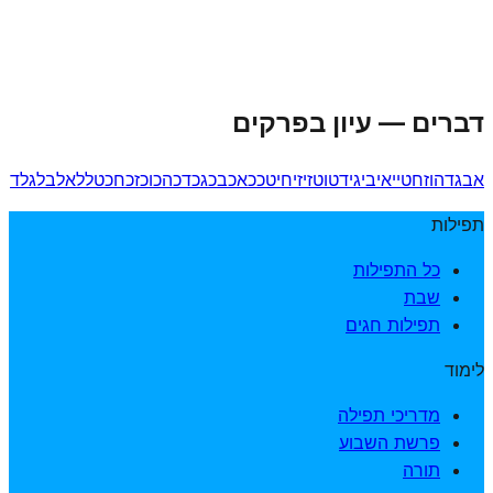
דברים
—
עיון בפרקים
א
ב
ג
ד
ה
ו
ז
ח
ט
י
יא
יב
יג
יד
טו
טז
יז
יח
יט
כ
כא
כב
כג
כד
כה
כו
כז
כח
כט
ל
לא
לב
לג
לד
תפילות
כל התפילות
שבת
תפילות חגים
לימוד
מדריכי תפילה
פרשת השבוע
תורה