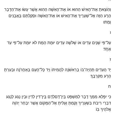
וְהֽוֹצֵאתָ אֶת־הָאִישׁ הַהוּא אוֹ אֶת־הָאִשָּׁה הַהִוא אֲשֶׁר עָשׂוּ אֶת־הַדָּבָר
הָרָע הַזֶּה אֶל־שְׁעָרֶיךָ אֶת־הָאִישׁ אוֹ אֶת־הָאִשָּׁה וּסְקַלְתָּם בָּאֲבָנִים
וָמֵֽתוּ׃
ו
עַל־פִּי שְׁנַיִם עֵדִים אוֹ שְׁלֹשָׁה עֵדִים יוּמַת הַמֵּת לֹא יוּמַת עַל־פִּי עֵד
אֶחָֽד׃
ז
יַד הָעֵדִים תִּֽהְיֶה־בּוֹ בָרִאשֹׁנָה לַהֲמִיתוֹ וְיַד כׇּל־הָעָם בָּאַחֲרֹנָה וּבִֽעַרְתָּ
הָרָע מִקִּרְבֶּֽךָ׃
ח
כִּי יִפָּלֵא מִמְּךָ דָבָר לַמִּשְׁפָּט בֵּֽין־דָּםלְדָם בֵּֽין־דִּין לְדִין וּבֵין נֶגַע לָנֶגַע
דִּבְרֵי רִיבֹת בִּשְׁעָרֶיךָ וְקַמְתָּ וְעָלִיתָ אֶל־הַמָּקוֹם אֲשֶׁר יִבְחַר יְהֹוָה
אֱלֹהֶיךָ בּֽוֹ׃