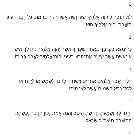
א
לֹא־תִזְבַּח לַיהֹוָה אֱלֹהֶיךָ שׁוֹר וָשֶׂה אֲשֶׁר יִהְיֶה בוֹ מוּם כֹּל דָּבָר רָע כִּי
תוֹעֲבַת יְהֹוָה אֱלֹהֶיךָ הֽוּא׃
ב
כִּֽי־יִמָּצֵא בְקִרְבְּךָ בְּאַחַד שְׁעָרֶיךָ אֲשֶׁר־יְהֹוָה אֱלֹהֶיךָ נֹתֵן לָךְ אִישׁ
אוֹ־אִשָּׁה אֲשֶׁר יַעֲשֶׂה אֶת־הָרַע בְּעֵינֵי יְהֹוָה־אֱלֹהֶיךָ לַעֲבֹר בְּרִיתֽוֹ׃
ג
וַיֵּלֶךְ וַֽיַּעֲבֹד אֱלֹהִים אֲחֵרִים וַיִּשְׁתַּחוּ לָהֶם וְלַשֶּׁמֶשׁ אוֹ לַיָּרֵחַ אוֹ
לְכׇל־צְבָא הַשָּׁמַיִם אֲשֶׁר לֹא־צִוִּֽיתִי׃
ד
וְהֻֽגַּד־לְךָ וְשָׁמָעְתָּ וְדָרַשְׁתָּ הֵיטֵב וְהִנֵּה אֱמֶת נָכוֹן הַדָּבָר נֶעֶשְׂתָה
הַתּוֹעֵבָה הַזֹּאת בְּיִשְׂרָאֵֽל׃
ה