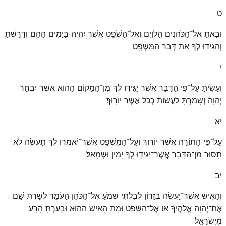
ט
וּבָאתָ אֶל־הַכֹּהֲנִים הַלְוִיִּם וְאֶל־הַשֹּׁפֵט אֲשֶׁר יִהְיֶה בַּיָּמִים הָהֵם וְדָרַשְׁתָּ
וְהִגִּידוּ לְךָ אֵת דְּבַר הַמִּשְׁפָּֽט׃
י
וְעָשִׂיתָ עַל־פִּי הַדָּבָר אֲשֶׁר יַגִּידֽוּ לְךָ מִן־הַמָּקוֹם הַהוּא אֲשֶׁר יִבְחַר
יְהֹוָה וְשָׁמַרְתָּ לַעֲשׂוֹת כְּכֹל אֲשֶׁר יוֹרֽוּךָ׃
יא
עַל־פִּי הַתּוֹרָה אֲשֶׁר יוֹרוּךָ וְעַל־הַמִּשְׁפָּט אֲשֶׁר־יֹאמְרוּ לְךָ תַּעֲשֶׂה לֹא
תָסוּר מִן־הַדָּבָר אֲשֶׁר־יַגִּידֽוּ לְךָ יָמִין וּשְׂמֹֽאל׃
יב
וְהָאִישׁ אֲשֶׁר־יַעֲשֶׂה בְזָדוֹן לְבִלְתִּי שְׁמֹעַ אֶל־הַכֹּהֵן הָעֹמֵד לְשָׁרֶת שָׁם
אֶת־יְהֹוָה אֱלֹהֶיךָ אוֹ אֶל־הַשֹּׁפֵט וּמֵת הָאִישׁ הַהוּא וּבִֽעַרְתָּ הָרָע
מִיִּשְׂרָאֵֽל׃