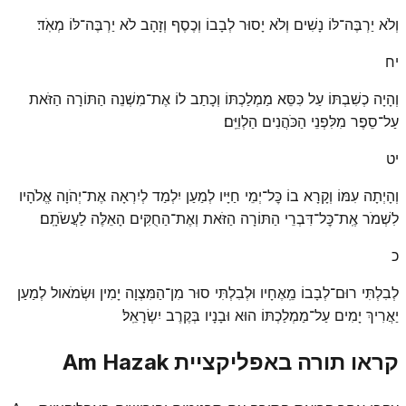
וְלֹא יַרְבֶּה־לּוֹ נָשִׁים וְלֹא יָסוּר לְבָבוֹ וְכֶסֶף וְזָהָב לֹא יַרְבֶּה־לּוֹ מְאֹֽד׃
יח
וְהָיָה כְשִׁבְתּוֹ עַל כִּסֵּא מַמְלַכְתּוֹ וְכָתַב לוֹ אֶת־מִשְׁנֵה הַתּוֹרָה הַזֹּאת
עַל־סֵפֶר מִלִּפְנֵי הַכֹּהֲנִים הַלְוִיִּֽם׃
יט
וְהָיְתָה עִמּוֹ וְקָרָא בוֹ כׇּל־יְמֵי חַיָּיו לְמַעַן יִלְמַד לְיִרְאָה אֶת־יְהֹוָה אֱלֹהָיו
לִשְׁמֹר אֶֽת־כׇּל־דִּבְרֵי הַתּוֹרָה הַזֹּאת וְאֶת־הַחֻקִּים הָאֵלֶּה לַעֲשֹׂתָֽם׃
כ
לְבִלְתִּי רוּם־לְבָבוֹ מֵֽאֶחָיו וּלְבִלְתִּי סוּר מִן־הַמִּצְוָה יָמִין וּשְׂמֹאול לְמַעַן
יַאֲרִיךְ יָמִים עַל־מַמְלַכְתּוֹ הוּא וּבָנָיו בְּקֶרֶב יִשְׂרָאֵֽל׃
קראו תורה באפליקציית Am Hazak