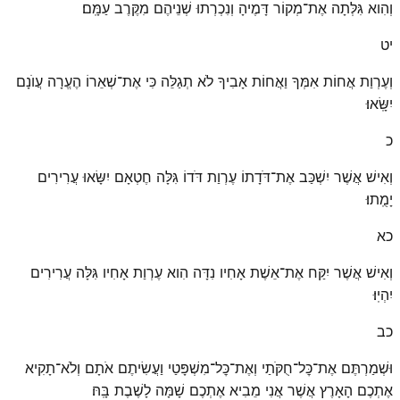
וְהִוא גִּלְּתָה אֶת־מְקוֹר דָּמֶיהָ וְנִכְרְתוּ שְׁנֵיהֶם מִקֶּרֶב עַמָּֽם׃
יט
וְעֶרְוַת אֲחוֹת אִמְּךָ וַאֲחוֹת אָבִיךָ לֹא תְגַלֵּה כִּי אֶת־שְׁאֵרוֹ הֶעֱרָה עֲוֺנָם
יִשָּֽׂאוּ׃
כ
וְאִישׁ אֲשֶׁר יִשְׁכַּב אֶת־דֹּדָתוֹ עֶרְוַת דֹּדוֹ גִּלָּה חֶטְאָם יִשָּׂאוּ עֲרִירִים
יָמֻֽתוּ׃
כא
וְאִישׁ אֲשֶׁר יִקַּח אֶת־אֵשֶׁת אָחִיו נִדָּה הִוא עֶרְוַת אָחִיו גִּלָּה עֲרִירִים
יִהְיֽוּ׃
כב
וּשְׁמַרְתֶּם אֶת־כׇּל־חֻקֹּתַי וְאֶת־כׇּל־מִשְׁפָּטַי וַעֲשִׂיתֶם אֹתָם וְלֹא־תָקִיא
אֶתְכֶם הָאָרֶץ אֲשֶׁר אֲנִי מֵבִיא אֶתְכֶם שָׁמָּה לָשֶׁבֶת בָּֽהּ׃