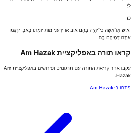
לִֽי׃
כז
וְאִישׁ אֽוֹ־אִשָּׁה כִּי־יִהְיֶה בָהֶם אוֹב אוֹ יִדְּעֹנִי מוֹת יוּמָתוּ בָּאֶבֶן יִרְגְּמוּ
אֹתָם דְּמֵיהֶם בָּֽם׃
קראו תורה באפליקציית Am Hazak
עקבו אחר קריאת התורה עם תרגומים ופירושים באפליקציית Am
Hazak.
פתחו ב-Am Hazak