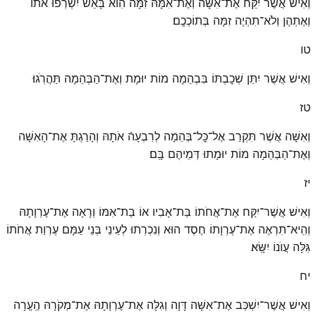
וְאִישׁ אֲשֶׁר יִקַּח אֶת־אִשָּׁה וְאֶת־אִמָּהּ זִמָּה הִוא בָּאֵשׁ יִשְׂרְפוּ אֹתוֹ
וְאֶתְהֶן וְלֹא־תִהְיֶה זִמָּה בְּתוֹכְכֶֽם׃
טו
וְאִישׁ אֲשֶׁר יִתֵּן שְׁכׇבְתּוֹ בִּבְהֵמָה מוֹת יוּמָת וְאֶת־הַבְּהֵמָה תַּהֲרֹֽגוּ׃
טז
וְאִשָּׁה אֲשֶׁר תִּקְרַב אֶל־כׇּל־בְּהֵמָה לְרִבְעָהֿ אֹתָהּ וְהָרַגְתָּ אֶת־הָאִשָּׁה
וְאֶת־הַבְּהֵמָה מוֹת יוּמָתוּ דְּמֵיהֶם בָּֽם׃
יז
וְאִישׁ אֲשֶׁר־יִקַּח אֶת־אֲחֹתוֹ בַּת־אָבִיו אוֹ בַת־אִמּוֹ וְרָאָה אֶת־עֶרְוָתָהּ
וְהִֽיא־תִרְאֶה אֶת־עֶרְוָתוֹ חֶסֶד הוּא וְנִכְרְתוּ לְעֵינֵי בְּנֵי עַמָּם עֶרְוַת אֲחֹתוֹ
גִּלָּה עֲוֺנוֹ יִשָּֽׂא׃
יח
וְאִישׁ אֲשֶׁר־יִשְׁכַּב אֶת־אִשָּׁה דָּוָה וְגִלָּה אֶת־עֶרְוָתָהּ אֶת־מְקֹרָהּ הֶֽעֱרָה