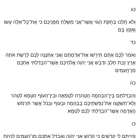
כג
וְלֹא תֵֽלְכוּ בְּחֻקֹּת הַגּוֹי אֲשֶׁר־אֲנִי מְשַׁלֵּחַ מִפְּנֵיכֶם כִּי אֶת־כׇּל־אֵלֶּה עָשׂוּ
וָאָקֻץ בָּֽם׃
כד
וָאֹמַר לָכֶם אַתֶּם תִּֽירְשׁוּ אֶת־אַדְמָתָם וַאֲנִי אֶתְּנֶנָּה לָכֶם לָרֶשֶׁת אֹתָהּ
אֶרֶץ זָבַת חָלָב וּדְבָשׁ אֲנִי יְהֹוָה אֱלֹֽהֵיכֶם אֲשֶׁר־הִבְדַּלְתִּי אֶתְכֶם
מִן־הָֽעַמִּֽים׃
כה
וְהִבְדַּלְתֶּם בֵּֽין־הַבְּהֵמָה הַטְּהֹרָה לַטְּמֵאָה וּבֵין־הָעוֹף הַטָּמֵא לַטָּהֹר
וְלֹֽא־תְשַׁקְּצוּ אֶת־נַפְשֹֽׁתֵיכֶם בַּבְּהֵמָה וּבָעוֹף וּבְכֹל אֲשֶׁר תִּרְמֹשׂ
הָֽאֲדָמָה אֲשֶׁר־הִבְדַּלְתִּי לָכֶם לְטַמֵּֽא׃
כו
וִהְיִיתֶם לִי קְדֹשִׁים כִּי קָדוֹשׁ אֲנִי יְהֹוָה וָאַבְדִּל אֶתְכֶם מִן־הָֽעַמִּים לִהְיוֹת