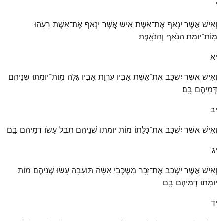
י
וְאִישׁ אֲשֶׁר יִנְאַף אֶת־אֵשֶׁת אִישׁ אֲשֶׁר יִנְאַף אֶת־אֵשֶׁת רֵעֵהוּ
מֽוֹת־יוּמַת הַנֹּאֵף וְהַנֹּאָֽפֶת׃
יא
וְאִישׁ אֲשֶׁר יִשְׁכַּב אֶת־אֵשֶׁת אָבִיו עֶרְוַת אָבִיו גִּלָּה מֽוֹת־יוּמְתוּ שְׁנֵיהֶם
דְּמֵיהֶם בָּֽם׃
יב
וְאִישׁ אֲשֶׁר יִשְׁכַּב אֶת־כַּלָּתוֹ מוֹת יוּמְתוּ שְׁנֵיהֶם תֶּבֶל עָשׂוּ דְּמֵיהֶם בָּֽם׃
יג
וְאִישׁ אֲשֶׁר יִשְׁכַּב אֶת־זָכָר מִשְׁכְּבֵי אִשָּׁה תּוֹעֵבָה עָשׂוּ שְׁנֵיהֶם מוֹת
יוּמָתוּ דְּמֵיהֶם בָּֽם׃
יד