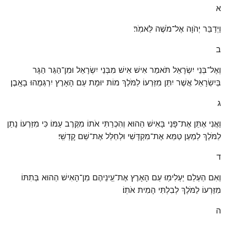
א
וַיְדַבֵּר יְהֹוָה אֶל־מֹשֶׁה לֵּאמֹֽר׃
ב
וְאֶל־בְּנֵי יִשְׂרָאֵל תֹּאמַר אִישׁ אִישׁ מִבְּנֵי יִשְׂרָאֵל וּמִן־הַגֵּר הַגָּר
בְּיִשְׂרָאֵל אֲשֶׁר יִתֵּן מִזַּרְעוֹ לַמֹּלֶךְ מוֹת יוּמָת עַם הָאָרֶץ יִרְגְּמֻהוּ בָאָֽבֶן׃
ג
וַאֲנִי אֶתֵּן אֶת־פָּנַי בָּאִישׁ הַהוּא וְהִכְרַתִּי אֹתוֹ מִקֶּרֶב עַמּוֹ כִּי מִזַּרְעוֹ נָתַן
לַמֹּלֶךְ לְמַעַן טַמֵּא אֶת־מִקְדָּשִׁי וּלְחַלֵּל אֶת־שֵׁם קׇדְשִֽׁי׃
ד
וְאִם הַעְלֵם יַעְלִימֽוּ עַם הָאָרֶץ אֶת־עֵֽינֵיהֶם מִן־הָאִישׁ הַהוּא בְּתִתּוֹ
מִזַּרְעוֹ לַמֹּלֶךְ לְבִלְתִּי הָמִית אֹתֽוֹ׃
ה