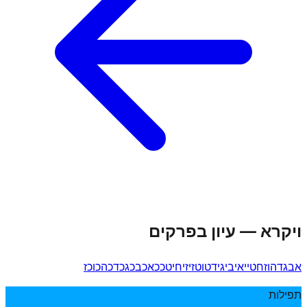
ויקרא
—
עיון בפרקים
א
ב
ג
ד
ה
ו
ז
ח
ט
י
יא
יב
יג
יד
טו
טז
יז
יח
יט
כ
כא
כב
כג
כד
כה
כו
כז
תפילות