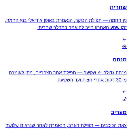
שחרית
נץ החמה
—
תפילת הבוקר, הנאמרת באופן אידיאלי בנץ החמה.
זמן שמע האחרון חייב להיאמר במהלך שחרית.
→
☀️
מנחה
מנחה גדולה ← שקיעה
—
תפילת אחר הצהריים, ניתן לאומרה
מ-30 דקות אחרי חצות ועד השקיעה.
→
🌙
מעריב
צאת הכוכבים
—
תפילת הערב, הנאמרת לאחר שנראים שלושה