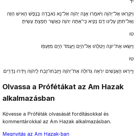
יד
וַיִּקְרְאוּ אֶל־יְהֹוָה וַיֹּאמְרוּ אָנָּה יְהֹוָה אַל־נָא נֹאבְדָה בְּנֶפֶשׁ הָאִישׁ הַזֶּה
וְאַל־תִּתֵּן עָלֵינוּ דָּם נָקִיא כִּֽי־אַתָּה יְהֹוָה כַּאֲשֶׁר חָפַצְתָּ עָשִֽׂיתָ׃
טו
וַיִּשְׂאוּ אֶת־יוֹנָה וַיְטִלֻהוּ אֶל־הַיָּם וַיַּעֲמֹד הַיָּם מִזַּעְפּֽוֹ׃
טז
וַיִּֽירְאוּ הָאֲנָשִׁים יִרְאָה גְדוֹלָה אֶת־יְהֹוָה וַיִּֽזְבְּחוּ־זֶבַח לַֽיהֹוָה וַֽיִּדְּרוּ נְדָרִֽים׃
Olvassa a Prófétákat az Am Hazak
alkalmazásban
Kövesse a Próféták olvasását fordításokkal és
kommentárokkal az Am Hazak alkalmazásban.
Megnyitás az Am Hazak-ban