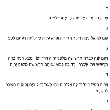
א
וַֽיְהִי דְּבַר־יְהֹוָה אֶל־יוֹנָה בֶן־אֲמִתַּי לֵאמֹֽר׃
ב
קוּם לֵךְ אֶל־נִֽינְוֵה הָעִיר הַגְּדוֹלָה וּקְרָא עָלֶיהָ כִּֽי־עָלְתָה רָעָתָם לְפָנָֽי׃
ג
וַיָּקׇם יוֹנָה לִבְרֹחַ תַּרְשִׁישָׁה מִלִּפְנֵי יְהֹוָה וַיֵּרֶד יָפוֹ וַיִּמְצָא אֳנִיָּה בָּאָה
תַרְשִׁישׁ וַיִּתֵּן שְׂכָרָהּ וַיֵּרֶד בָּהּ לָבוֹא עִמָּהֶם תַּרְשִׁישָׁה מִלִּפְנֵי יְהֹוָֽה׃
ד
וַֽיהֹוָה הֵטִיל רֽוּחַ־גְּדוֹלָה אֶל־הַיָּם וַיְהִי סַֽעַר־גָּדוֹל בַּיָּם וְהָאֳנִיָּה חִשְּׁבָה
לְהִשָּׁבֵֽר׃
ה