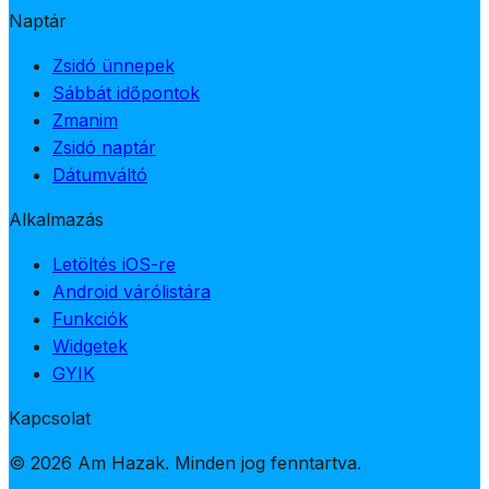
Naptár
Zsidó ünnepek
Sábbát időpontok
Zmanim
Zsidó naptár
Dátumváltó
Alkalmazás
Letöltés iOS-re
Android várólistára
Funkciók
Widgetek
GYIK
Kapcsolat
© 2026 Am Hazak. Minden jog fenntartva.