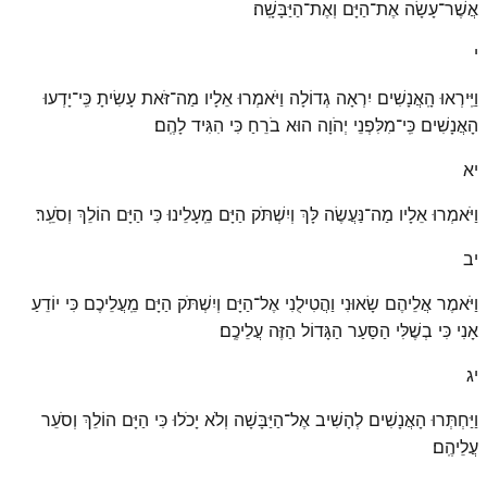
אֲשֶׁר־עָשָׂה אֶת־הַיָּם וְאֶת־הַיַּבָּשָֽׁה׃
י
וַיִּֽירְאוּ הָֽאֲנָשִׁים יִרְאָה גְדוֹלָה וַיֹּאמְרוּ אֵלָיו מַה־זֹּאת עָשִׂיתָ כִּֽי־יָדְעוּ
הָאֲנָשִׁים כִּֽי־מִלִּפְנֵי יְהֹוָה הוּא בֹרֵחַ כִּי הִגִּיד לָהֶֽם׃
יא
וַיֹּאמְרוּ אֵלָיו מַה־נַּעֲשֶׂה לָּךְ וְיִשְׁתֹּק הַיָּם מֵֽעָלֵינוּ כִּי הַיָּם הוֹלֵךְ וְסֹעֵֽר׃
יב
וַיֹּאמֶר אֲלֵיהֶם שָׂאוּנִי וַהֲטִילֻנִי אֶל־הַיָּם וְיִשְׁתֹּק הַיָּם מֵֽעֲלֵיכֶם כִּי יוֹדֵעַ
אָנִי כִּי בְשֶׁלִּי הַסַּעַר הַגָּדוֹל הַזֶּה עֲלֵיכֶֽם׃
יג
וַיַּחְתְּרוּ הָאֲנָשִׁים לְהָשִׁיב אֶל־הַיַּבָּשָׁה וְלֹא יָכֹלוּ כִּי הַיָּם הוֹלֵךְ וְסֹעֵר
עֲלֵיהֶֽם׃