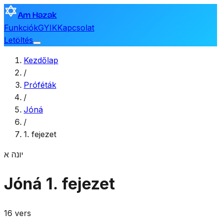
Am Hazak
Funkciók
GYIK
Kapcsolat
Letöltés
Kezdőlap
/
Próféták
/
Jóná
/
1. fejezet
יונה
א
Jóná
1. fejezet
16 vers