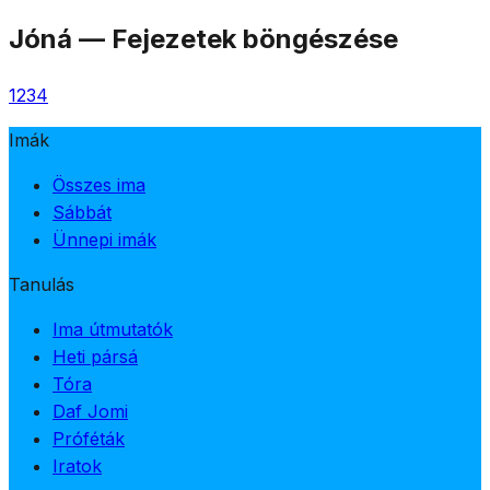
Jóná
—
Fejezetek böngészése
1
2
3
4
Imák
Összes ima
Sábbát
Ünnepi imák
Tanulás
Ima útmutatók
Heti pársá
Tóra
Daf Jomi
Próféták
Iratok