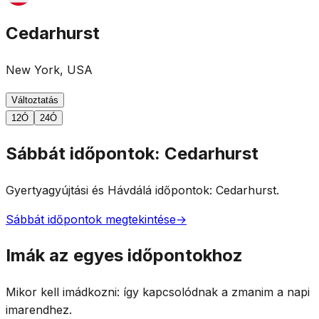
Cedarhurst
New York, USA
Változtatás
12Ó
24Ó
Sábbát időpontok: Cedarhurst
Gyertyagyújtási és Hávdálá időpontok: Cedarhurst.
Sábbát időpontok megtekintése
→
Imák az egyes időpontokhoz
Mikor kell imádkozni: így kapcsolódnak a zmanim a napi
imarendhez.