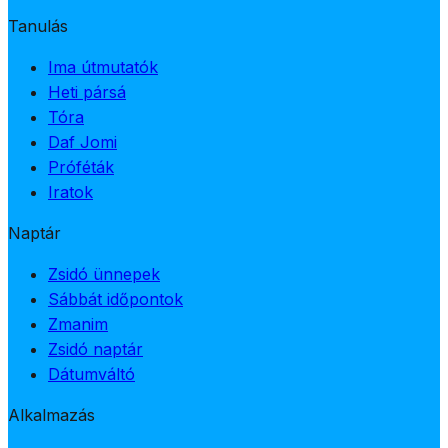
Tanulás
Ima útmutatók
Heti pársá
Tóra
Daf Jomi
Próféták
Iratok
Naptár
Zsidó ünnepek
Sábbát időpontok
Zmanim
Zsidó naptár
Dátumváltó
Alkalmazás