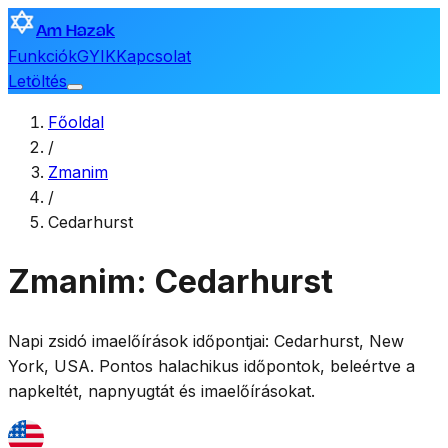
Am Hazak
Funkciók
GYIK
Kapcsolat
Letöltés
Főoldal
/
Zmanim
/
Cedarhurst
Zmanim: Cedarhurst
Napi zsidó imaelőírások időpontjai:
Cedarhurst
,
New
York, USA
. Pontos halachikus időpontok, beleértve a
napkeltét, napnyugtát és imaelőírásokat.