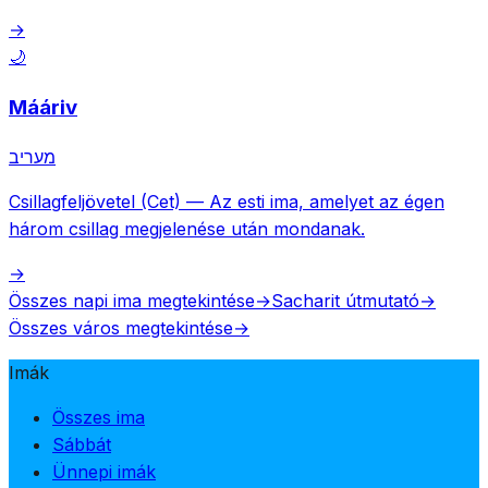
→
🌙
Mááriv
מעריב
Csillagfeljövetel (Cet)
—
Az esti ima, amelyet az égen
három csillag megjelenése után mondanak.
→
Összes napi ima megtekintése
→
Sacharit útmutató
→
Összes város megtekintése
→
Imák
Összes ima
Sábbát
Ünnepi imák