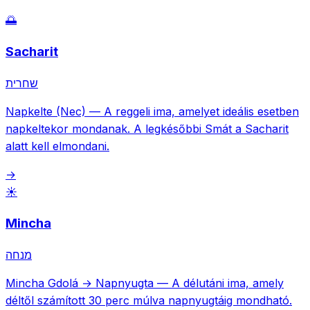
🌅
Sacharit
שחרית
Napkelte (Nec)
—
A reggeli ima, amelyet ideális esetben
napkeltekor mondanak. A legkésőbbi Smát a Sacharit
alatt kell elmondani.
→
☀️
Mincha
מנחה
Mincha Gdolá → Napnyugta
—
A délutáni ima, amely
déltől számított 30 perc múlva napnyugtáig mondható.