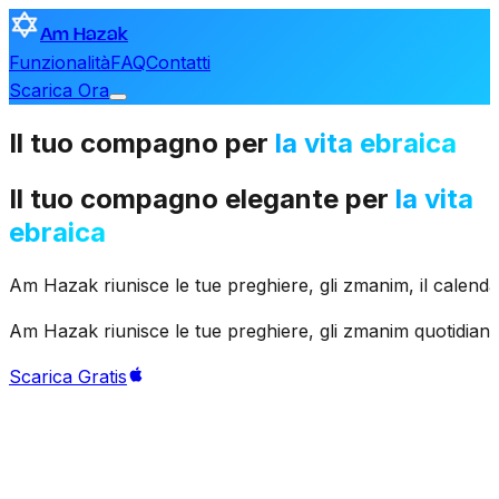
Am Hazak
Funzionalità
FAQ
Contatti
Scarica Ora
Il
tuo
compagno
per
la vita ebraica
Il
tuo
compagno
elegante
per
la vita
ebraica
Am
Hazak
riunisce
le
tue
preghiere,
gli
zmanim,
il
calenda
Am
Hazak
riunisce
le
tue
preghiere,
gli
zmanim
quotidiani,
Scarica Gratis