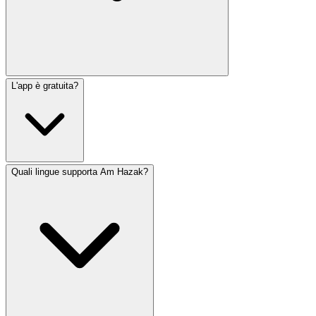
L'app è gratuita?
Attualmente, Am Hazak è disponibile esclusivamente su
dispositivi iOS tramite l'App Store. Stiamo lavorando per
portare l'app anche agli utenti Android in futuro.
Quali lingue supporta Am Hazak?
Sì! Am Hazak è completamente gratuita da scaricare e
utilizzare. Tutte le funzionalità principali, incluse
preghiere, eventi del calendario e notifiche, sono
disponibili senza alcun costo.