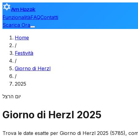
Am Hazak
Funzionalità
FAQ
Contatti
Scarica Ora
Home
/
Festività
/
Giorno di Herzl
/
2025
יום הרצל
Giorno di Herzl 2025
Trova le date esatte per Giorno di Herzl 2025 (5785), com