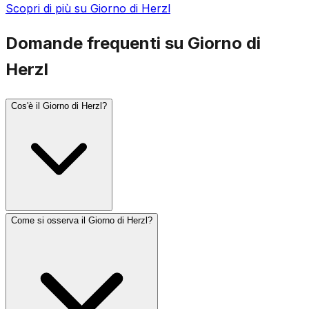
Scopri di più su Giorno di Herzl
Domande frequenti su Giorno di
Herzl
Cos'è il Giorno di Herzl?
Come si osserva il Giorno di Herzl?
Il Giorno di Herzl si osserva il 10 di Iyar, la data ebraica
della morte di Theodor Herzl nel 1904. Herzl è
conosciuto come il padre del sionismo politico moderno
e il visionario dietro la fondazione di uno stato ebraico.
Convocò il Primo Congresso Sionista a Basilea, in