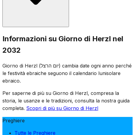
Svizzera, nel 1897.
La cerimonia ufficiale di stato si tiene sulla tomba di
Informazioni su Giorno di Herzl nel
Herzl sul Monte Herzl a Gerusalemme, alla presenza dei
2032
leader nazionali. Le scuole conducono programmi
educativi sulla vita di Herzl, il movimento sionista e la
Giorno di Herzl (יום הרצל) cambia date ogni anno perché
fondazione dello stato. Anche la cerimonia del Premio
le festività ebraiche seguono il calendario lunisolare
Israele si tiene tradizionalmente in questo giorno, in
ebraico.
riconoscimento di contributi eccezionali alla società
israeliana.
Per saperne di più su Giorno di Herzl, compresa la
storia, le usanze e le tradizioni, consulta la nostra guida
completa.
Scopri di più su Giorno di Herzl
Preghiere
Tutte le Preghiere