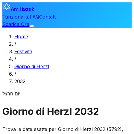
Am Hazak
Funzionalità
FAQ
Contatti
Scarica Ora
Home
/
Festività
/
Giorno di Herzl
/
2032
יום הרצל
Giorno di Herzl 2032
Trova le date esatte per Giorno di Herzl 2032 (5792),