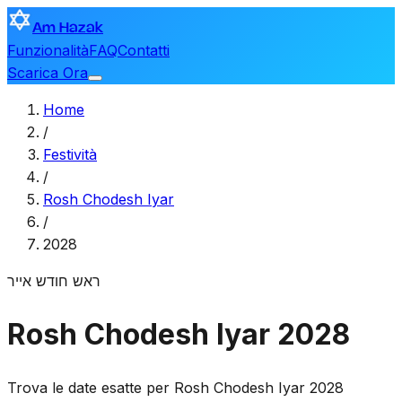
Am Hazak
Funzionalità
FAQ
Contatti
Scarica Ora
Home
/
Festività
/
Rosh Chodesh Iyar
/
2028
ראש חודש אייר
Rosh Chodesh Iyar 2028
Trova le date esatte per Rosh Chodesh Iyar 2028