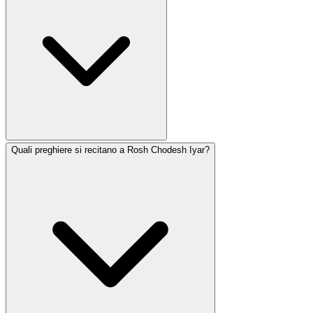
Quali preghiere si recitano a Rosh Chodesh Iyar?
Iyar cade interamente nel periodo della conta dell'Omer
e contiene diversi giorni significativi: Pesach Shenì (14),
Lag BaOmer (18) e Yom Yerushalayim (28). In Israele,
Yom HaZikaron (4) e Yom HaAtzma'ut (5) cadono
anch'essi a Iyar. Il mese è associato alla guarigione: le
lettere ebraiche di Iyar sono un acronimo di "Ani
Hashem Rofecha" (Io sono il Signore che ti guarisce).