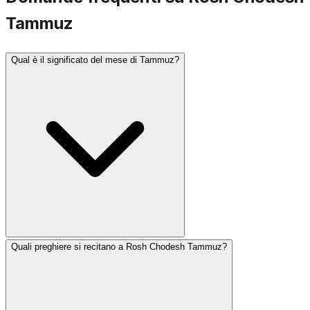
Tammuz
Qual è il significato del mese di Tammuz?
Quali preghiere si recitano a Rosh Chodesh Tammuz?
Tammuz è un mese associato al lutto. Il 17 di Tammuz è
un giorno di digiuno che commemora la breccia nelle
mura di Gerusalemme e segna l'inizio delle Tre
Settimane di lutto che portano a Tisha B'Av. Secondo la