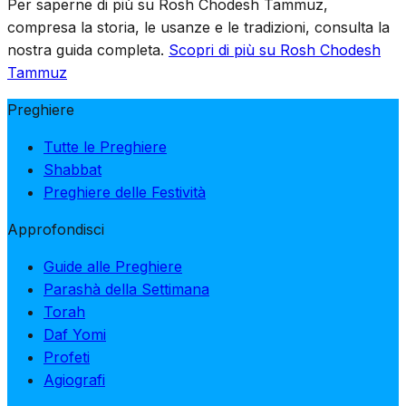
Per saperne di più su Rosh Chodesh Tammuz,
compresa la storia, le usanze e le tradizioni, consulta la
nostra guida completa.
Scopri di più su Rosh Chodesh
Tammuz
Preghiere
Tutte le Preghiere
Shabbat
Preghiere delle Festività
Approfondisci
Guide alle Preghiere
Parashà della Settimana
Torah
Daf Yomi
Profeti
Agiografi