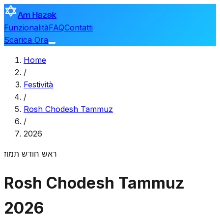
Am Hazak
Funzionalità
FAQ
Contatti
Scarica Ora
Home
/
Festività
/
Rosh Chodesh Tammuz
/
2026
ראש חודש תמוז
Rosh Chodesh Tammuz
2026