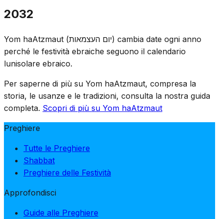
Herzl segna la transizione. Le fiaccole commemorative
2032
vengono spente e inizia la celebrazione — dal lutto alla
gioia in una sola sera, a sottolineare il prezzo pagato per
Yom haAtzmaut (יום העצמאות) cambia date ogni anno
l'indipendenza.
perché le festività ebraiche seguono il calendario
lunisolare ebraico.
Per saperne di più su Yom haAtzmaut, compresa la
storia, le usanze e le tradizioni, consulta la nostra guida
completa.
Scopri di più su Yom haAtzmaut
Preghiere
Tutte le Preghiere
Shabbat
Preghiere delle Festività
Approfondisci
Guide alle Preghiere