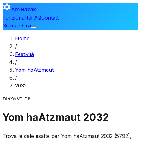
Am Hazak
Funzionalità
FAQ
Contatti
Scarica Ora
Home
/
Festività
/
Yom haAtzmaut
/
2032
יום העצמאות
Yom haAtzmaut 2032
Trova le date esatte per Yom haAtzmaut 2032 (5792),