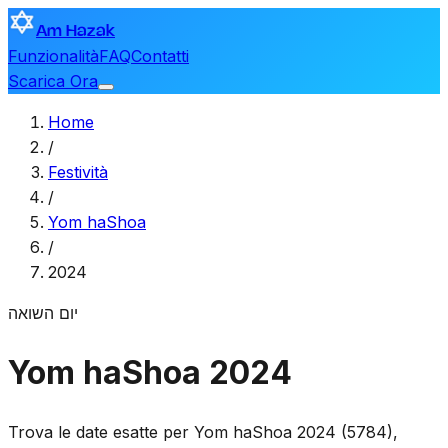
Am Hazak
Funzionalità
FAQ
Contatti
Scarica Ora
Home
/
Festività
/
Yom haShoa
/
2024
יום השואה
Yom haShoa 2024
Trova le date esatte per Yom haShoa 2024 (5784),