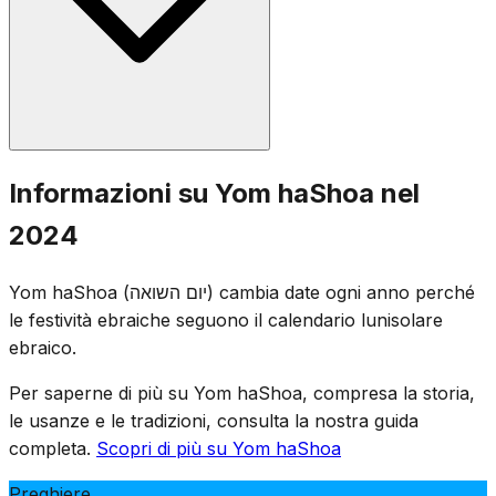
rappresentano i sei milioni) e la lettura dei nomi delle
vittime. Le bandiere sono abbassate a mezz'asta.
Yom haShoa è stato istituito dalla Knesset israeliana nel
Informazioni su Yom haShoa nel
1953. La data del 27 di Nisan è stata scelta per la sua
2024
vicinanza all'anniversario della rivolta del Ghetto di
Varsavia (15 di Nisan 1943), evitando al contempo il
Yom haShoa (יום השואה) cambia date ogni anno perché
conflitto con Pesach.
le festività ebraiche seguono il calendario lunisolare
ebraico.
Per saperne di più su Yom haShoa, compresa la storia,
le usanze e le tradizioni, consulta la nostra guida
completa.
Scopri di più su Yom haShoa
Preghiere