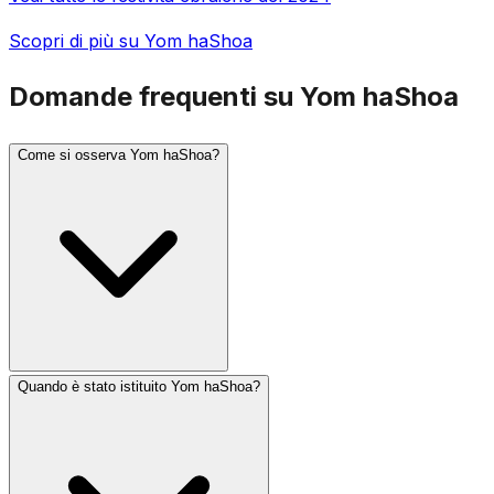
Scopri di più su Yom haShoa
Domande frequenti su Yom haShoa
Come si osserva Yom haShoa?
Quando è stato istituito Yom haShoa?
In Israele, una sirena di due minuti risuona alle 10 del
mattino e l'intero Paese si ferma in piedi sull'attenti. Le
cerimonie includono testimonianze dei sopravvissuti,
l'accensione di sei candele commemorative (che