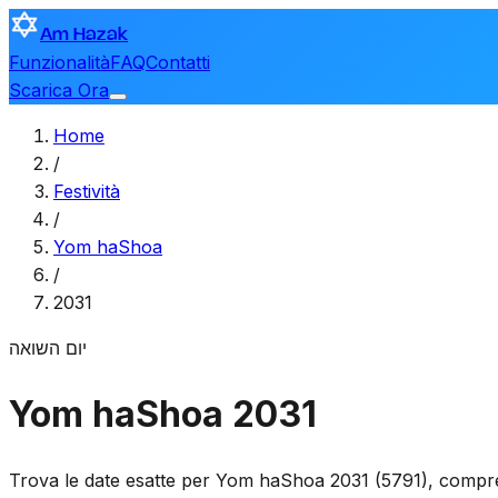
Am Hazak
Funzionalità
FAQ
Contatti
Scarica Ora
Home
/
Festività
/
Yom haShoa
/
2031
יום השואה
Yom haShoa 2031
Trova le date esatte per Yom haShoa 2031 (5791), compres