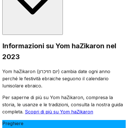
terrorismo. Una sirena di un minuto risuona alle 20 della
sera precedente, e una sirena di due minuti alle 11 del
giorno seguente, durante la quale l'intero Paese resta in
piedi in silenzio.
Cerimonie commemorative si svolgono nei cimiteri militari
Informazioni su Yom haZikaron nel
in tutto Israele, e le famiglie visitano le tombe dei soldati
2023
caduti. I luoghi di intrattenimento sono chiusi per legge, e
televisione e radio trasmettono programmi
Yom haZikaron (יום הזיכרון) cambia date ogni anno
commemorativi. La giornata è segnata da assemblee
perché le festività ebraiche seguono il calendario
solenni, la lettura dei nomi dei caduti e l'accensione di
lunisolare ebraico.
candele commemorative.
Per saperne di più su Yom haZikaron, compresa la
storia, le usanze e le tradizioni, consulta la nostra guida
completa.
Scopri di più su Yom haZikaron
Preghiere