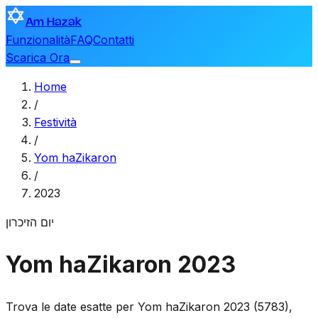
Am Hazak
Funzionalità
FAQ
Contatti
Scarica Ora
Home
/
Festività
/
Yom haZikaron
/
2023
יום הזיכרון
Yom haZikaron 2023
Trova le date esatte per Yom haZikaron 2023 (5783),