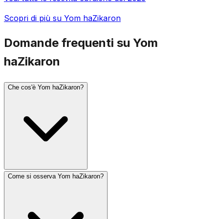
Scopri di più su Yom haZikaron
Domande frequenti su Yom
haZikaron
Che cos'è Yom haZikaron?
Come si osserva Yom haZikaron?
Yom haZikaron (Giorno della Memoria di Israele) si
osserva il 4 di Iyar, il giorno prima di Yom haAtzmaut.
Commemora i soldati israeliani caduti e le vittime del