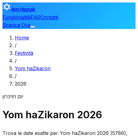
Am Hazak
Funzionalità
FAQ
Contatti
Scarica Ora
Home
/
Festività
/
Yom haZikaron
/
2026
יום הזיכרון
Yom haZikaron 2026
Trova le date esatte per Yom haZikaron 2026 (5786),