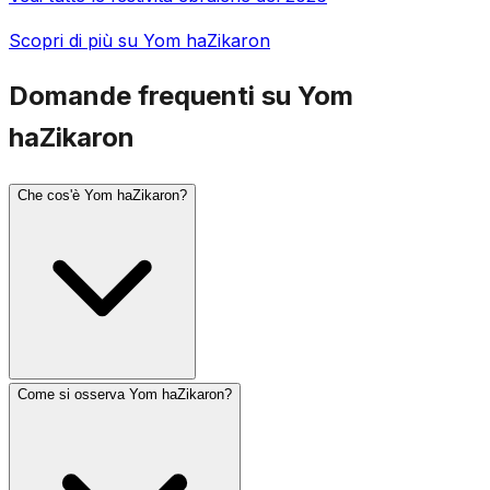
Scopri di più su Yom haZikaron
Domande frequenti su Yom
haZikaron
Che cos'è Yom haZikaron?
Come si osserva Yom haZikaron?
Yom haZikaron (Giorno della Memoria di Israele) si
osserva il 4 di Iyar, il giorno prima di Yom haAtzmaut.
Commemora i soldati israeliani caduti e le vittime del