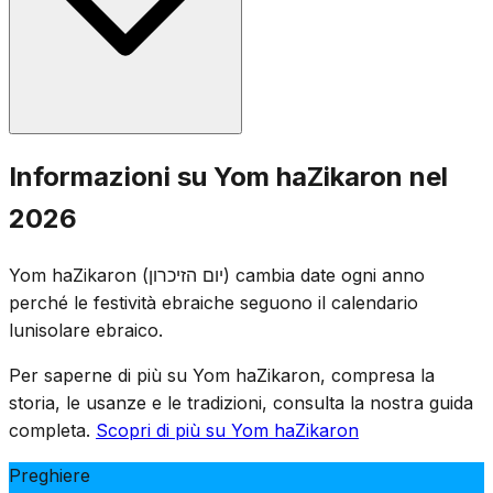
terrorismo. Una sirena di un minuto risuona alle 20 della
sera precedente, e una sirena di due minuti alle 11 del
giorno seguente, durante la quale l'intero Paese resta in
piedi in silenzio.
Cerimonie commemorative si svolgono nei cimiteri militari
Informazioni su Yom haZikaron nel
in tutto Israele, e le famiglie visitano le tombe dei soldati
2026
caduti. I luoghi di intrattenimento sono chiusi per legge, e
televisione e radio trasmettono programmi
Yom haZikaron (יום הזיכרון) cambia date ogni anno
commemorativi. La giornata è segnata da assemblee
perché le festività ebraiche seguono il calendario
solenni, la lettura dei nomi dei caduti e l'accensione di
lunisolare ebraico.
candele commemorative.
Per saperne di più su Yom haZikaron, compresa la
storia, le usanze e le tradizioni, consulta la nostra guida
completa.
Scopri di più su Yom haZikaron
Preghiere