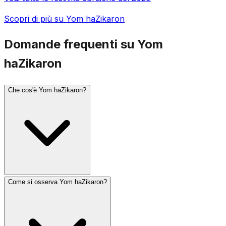
Scopri di più su Yom haZikaron
Domande frequenti su Yom
haZikaron
Che cos'è Yom haZikaron?
Come si osserva Yom haZikaron?
Yom haZikaron (Giorno della Memoria di Israele) si
osserva il 4 di Iyar, il giorno prima di Yom haAtzmaut.
Commemora i soldati israeliani caduti e le vittime del