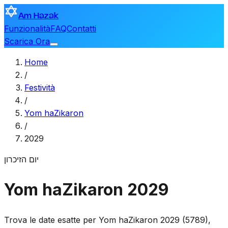
Am Hazak
Funzionalità
FAQ
Contatti
Scarica Ora
Home
/
Festività
/
Yom haZikaron
/
2029
יום הזיכרון
Yom haZikaron 2029
Trova le date esatte per Yom haZikaron 2029 (5789),