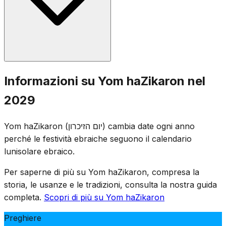
terrorismo. Una sirena di un minuto risuona alle 20 della
sera precedente, e una sirena di due minuti alle 11 del
giorno seguente, durante la quale l'intero Paese resta in
piedi in silenzio.
Cerimonie commemorative si svolgono nei cimiteri militari
Informazioni su Yom haZikaron nel
in tutto Israele, e le famiglie visitano le tombe dei soldati
2029
caduti. I luoghi di intrattenimento sono chiusi per legge, e
televisione e radio trasmettono programmi
Yom haZikaron (יום הזיכרון) cambia date ogni anno
commemorativi. La giornata è segnata da assemblee
perché le festività ebraiche seguono il calendario
solenni, la lettura dei nomi dei caduti e l'accensione di
lunisolare ebraico.
candele commemorative.
Per saperne di più su Yom haZikaron, compresa la
storia, le usanze e le tradizioni, consulta la nostra guida
completa.
Scopri di più su Yom haZikaron
Preghiere