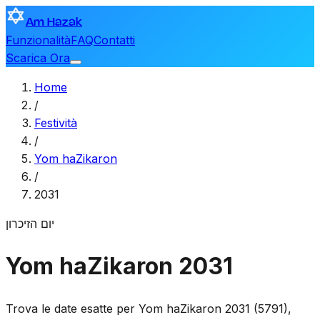
Am Hazak
Funzionalità
FAQ
Contatti
Scarica Ora
Home
/
Festività
/
Yom haZikaron
/
2031
יום הזיכרון
Yom haZikaron 2031
Trova le date esatte per Yom haZikaron 2031 (5791),