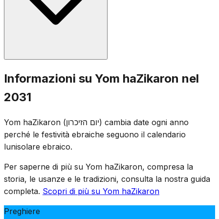
terrorismo. Una sirena di un minuto risuona alle 20 della
sera precedente, e una sirena di due minuti alle 11 del
giorno seguente, durante la quale l'intero Paese resta in
piedi in silenzio.
Cerimonie commemorative si svolgono nei cimiteri militari
Informazioni su Yom haZikaron nel
in tutto Israele, e le famiglie visitano le tombe dei soldati
2031
caduti. I luoghi di intrattenimento sono chiusi per legge, e
televisione e radio trasmettono programmi
Yom haZikaron (יום הזיכרון) cambia date ogni anno
commemorativi. La giornata è segnata da assemblee
perché le festività ebraiche seguono il calendario
solenni, la lettura dei nomi dei caduti e l'accensione di
lunisolare ebraico.
candele commemorative.
Per saperne di più su Yom haZikaron, compresa la
storia, le usanze e le tradizioni, consulta la nostra guida
completa.
Scopri di più su Yom haZikaron
Preghiere