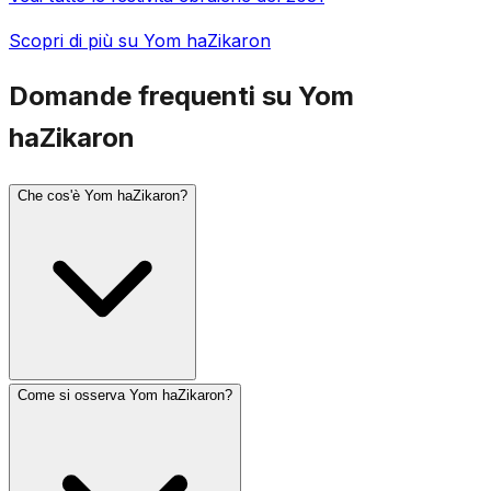
Scopri di più su Yom haZikaron
Domande frequenti su Yom
haZikaron
Che cos'è Yom haZikaron?
Come si osserva Yom haZikaron?
Yom haZikaron (Giorno della Memoria di Israele) si
osserva il 4 di Iyar, il giorno prima di Yom haAtzmaut.
Commemora i soldati israeliani caduti e le vittime del