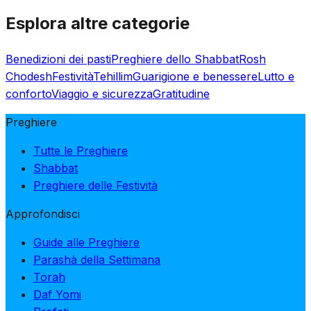
Esplora altre categorie
Benedizioni dei pasti
Preghiere dello Shabbat
Rosh
Chodesh
Festività
Tehillim
Guarigione e benessere
Lutto e
conforto
Viaggio e sicurezza
Gratitudine
Preghiere
Tutte le Preghiere
Shabbat
Preghiere delle Festività
Approfondisci
Guide alle Preghiere
Parashà della Settimana
Torah
Daf Yomi