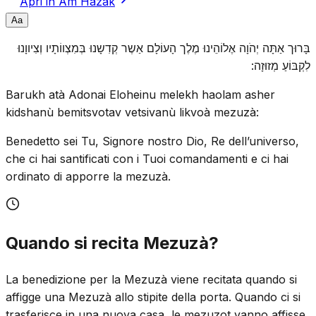
Apri in Am Hazak
A
a
בָּרוּך אַתָּה יְהֹוָה אֶלוֹהֵינוּ מֶלֶך הָעוֹלָם אַשֶר קְדִשָנוּ בְּמִצְווֹתָיו וְצִיווָנוּ
לִקְבּוֹעַ מְזוּזָה:
Barukh atà Adonai Eloheinu melekh haolam asher
kidshanù bemitsvotav vetsivanù likvoà mezuzà:
Benedetto sei Tu, Signore nostro Dio, Re dell’universo,
che ci hai santificati con i Tuoi comandamenti e ci hai
ordinato di apporre la mezuzà.
Quando si recita Mezuzà?
La benedizione per la Mezuzà viene recitata quando si
affigge una Mezuzà allo stipite della porta. Quando ci si
trasferisce in una nuova casa, le mezuzot vanno affisse