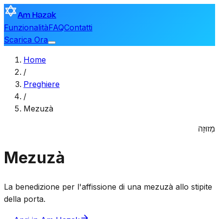
Am Hazak
Funzionalità
FAQ
Contatti
Scarica Ora
Home
/
Preghiere
/
Mezuzà
מְזוּזָה
Mezuzà
La benedizione per l'affissione di una mezuzà allo stipite
della porta.