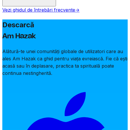
Vezi ghidul de întrebări frecvente
→
Am Hazak acceptă ebraica și engleza, cu rugăciuni
disponibile în textul original ebraic împreună cu traduceri
Descarcă
și transliterări în engleză.
Am Hazak
Alătură-te unei comunități globale de utilizatori care au
ales Am Hazak ca ghid pentru viața evreiască. Fie că ești
acasă sau în deplasare, practica ta spirituală poate
continua nestingherită.