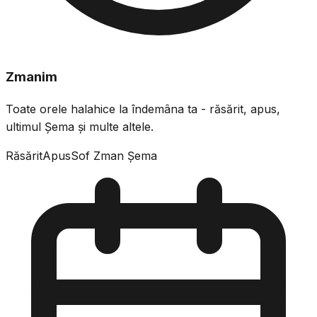
Zmanim
Toate orele halahice la îndemâna ta - răsărit, apus,
ultimul Șema și multe altele.
Răsărit
Apus
Sof Zman Șema