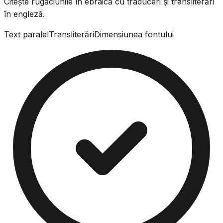
Citește rugăciunile în ebraică cu traduceri și transliterări
în engleză.
Text paralel
Transliterări
Dimensiunea fontului