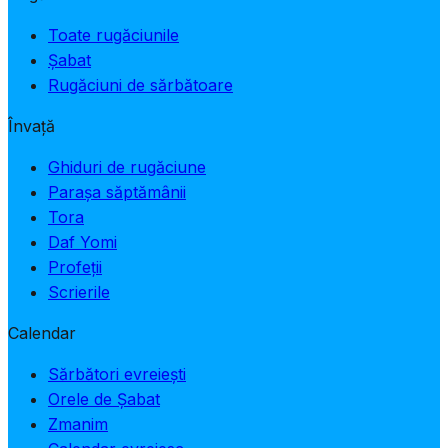
Toate rugăciunile
Șabat
Rugăciuni de sărbătoare
Învață
Ghiduri de rugăciune
Parașa săptămânii
Tora
Daf Yomi
Profeții
Scrierile
Calendar
Sărbători evreiești
Orele de Șabat
Zmanim