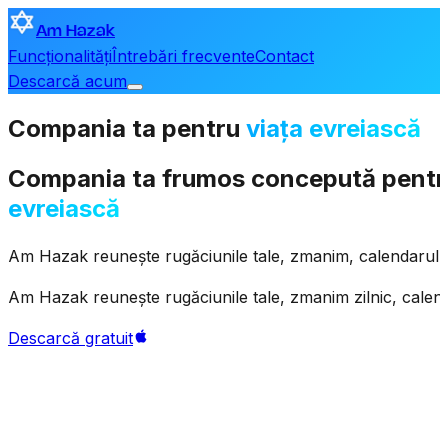
Am Hazak
Funcționalități
Întrebări frecvente
Contact
Descarcă acum
Compania
ta
pentru
viața evreiască
Compania
ta
frumos
concepută
pentr
evreiască
Am
Hazak
reunește
rugăciunile
tale,
zmanim,
calendarul
Am
Hazak
reunește
rugăciunile
tale,
zmanim
zilnic,
calen
Descarcă gratuit