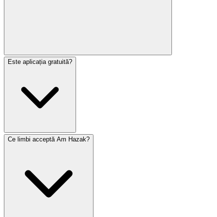
Este aplicația gratuită?
În prezent, Am Hazak este disponibil exclusiv pe
dispozitive iOS prin App Store. Lucrăm la aducerea
aplicației către utilizatorii Android în viitor.
Ce limbi acceptă Am Hazak?
Da! Am Hazak este complet gratuit de descărcat și
utilizat. Toate funcționalitățile de bază, inclusiv
rugăciunile, evenimentele din calendar și notificările sunt
disponibile fără costuri.