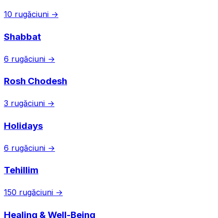
10 rugăciuni →
Shabbat
6 rugăciuni →
Rosh Chodesh
3 rugăciuni →
Holidays
6 rugăciuni →
Tehillim
150 rugăciuni →
Healing & Well-Being