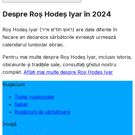
Se recită rugăciunile standard de Roș Hodeș: jumătate
Despre Roș Hodeș Iyar în 2024
din Halel, Ya'ale V'Yavo, lectura din Tora și Musaf.
Deoarece Roș Hodeș Iyar cade în perioada Omerului,
Roș Hodeș Iyar (ראש חודש אייר) are date diferite în
numărarea Omerului continuă la serviciile de seară.
fiecare an deoarece sărbătorile evreiești urmează
Obiceiurile de semi-doliu ale Omerului rămân în vigoare
calendarul lunisolar ebraic.
de Roș Hodeș.
Pentru mai multe despre Roș Hodeș Iyar, inclusiv istoria,
obiceiurile și tradițiile sale, consultați ghidul nostru
complet.
Aflați mai multe despre Roș Hodeș Iyar
Rugăciuni
Toate rugăciunile
Șabat
Rugăciuni de sărbătoare
Învață