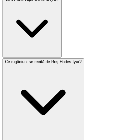
Ce rugăciuni se recită de Roș Hodeș Iyar?
Iyar se încadrează în întregime în perioada numărării
Omerului și conține mai multe zile semnificative: Pesah
Șeni (14), Lag BaOmer (18) și Yom Yerushalayim (28). În
Israel, Yom HaZikaron (4) și Yom HaAtzmaut (5) cad de
asemenea în Iyar. Luna este asociată cu vindecarea —
literele ebraice ale numelui Iyar formează acronimul 'Ani
Hașem Rofecha' (Eu sunt Domnul, vindecătorul tău).