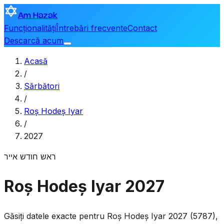
Am Hazak
Funcționalități
Întrebări frecvente
Contact
Descarcă acum
Acasă
/
Sărbători
/
Roș Hodeș Iyar
/
2027
ראש חודש אייר
Roș Hodeș Iyar 2027
Găsiți datele exacte pentru Roș Hodeș Iyar 2027 (5787),