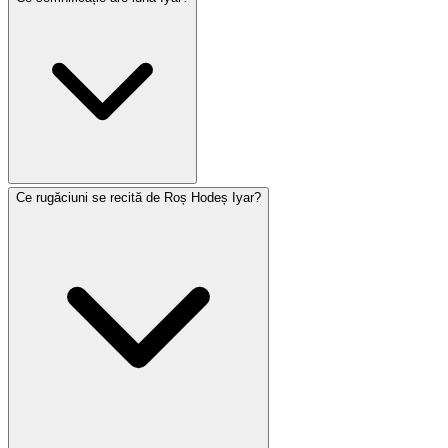
Ce rugăciuni se recită de Roș Hodeș Iyar?
Iyar se încadrează în întregime în perioada numărării
Omerului și conține mai multe zile semnificative: Pesah
Șeni (14), Lag BaOmer (18) și Yom Yerushalayim (28). În
Israel, Yom HaZikaron (4) și Yom HaAtzmaut (5) cad de
asemenea în Iyar. Luna este asociată cu vindecarea —
literele ebraice ale numelui Iyar formează acronimul 'Ani
Hașem Rofecha' (Eu sunt Domnul, vindecătorul tău).