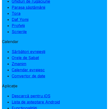
Ghiduri de rugăciune
Parașa săptămânii
Tora
Daf Yomi
Profeții
Scrierile
Calendar
Sărbători evreiești
Orele de Șabat
Zmanim
Calendar evreiesc
Convertor de date
Aplicație
Descarcă pentru iOS
Lista de așteptare Android
Funcționalități