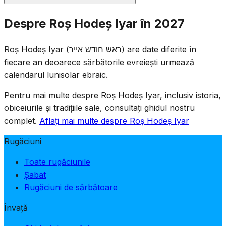
Se recită rugăciunile standard de Roș Hodeș: jumătate
Despre Roș Hodeș Iyar în 2027
din Halel, Ya'ale V'Yavo, lectura din Tora și Musaf.
Deoarece Roș Hodeș Iyar cade în perioada Omerului,
Roș Hodeș Iyar (ראש חודש אייר) are date diferite în
numărarea Omerului continuă la serviciile de seară.
fiecare an deoarece sărbătorile evreiești urmează
Obiceiurile de semi-doliu ale Omerului rămân în vigoare
calendarul lunisolar ebraic.
de Roș Hodeș.
Pentru mai multe despre Roș Hodeș Iyar, inclusiv istoria,
obiceiurile și tradițiile sale, consultați ghidul nostru
complet.
Aflați mai multe despre Roș Hodeș Iyar
Rugăciuni
Toate rugăciunile
Șabat
Rugăciuni de sărbătoare
Învață