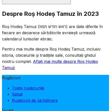
Se recită rugăciunile standard de Roș Hodeș: jumătate
Despre Roș Hodeș Tamuz în 2023
din Halel, Ya'ale V'Yavo, lectura din Tora și Musaf. Deși
Roș Hodeș în sine este o zi de bucurie, comunitatea este
Roș Hodeș Tamuz (ראש חודש תמוז) are date diferite în
conștientă că solemna perioadă a celor Trei Săptămâni
fiecare an deoarece sărbătorile evreiești urmează
începe mai târziu în lună, pe 17 Tamuz.
calendarul lunisolar ebraic.
Pentru mai multe despre Roș Hodeș Tamuz, inclusiv
istoria, obiceiurile și tradițiile sale, consultați ghidul
nostru complet.
Aflați mai multe despre Roș Hodeș
Tamuz
Rugăciuni
Toate rugăciunile
Șabat
Rugăciuni de sărbătoare
Învață