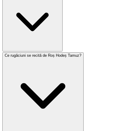
Ce rugăciuni se recită de Roș Hodeș Tamuz?
Tamuz este o lună asociată cu doliul. Pe 17 Tamuz este
o zi de post care comemorează spargerea zidurilor
Ierusalimului și marchează începutul celor Trei
Săptămâni de doliu care duc la Tișa BeAv. Conform
tradiției, păcatul Vițelului de Aur și spargerea primelor
table de către Moise au avut loc în această lună.