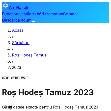
Am Hazak
Funcționalități
Întrebări frecvente
Contact
Descarcă acum
Acasă
/
Sărbători
/
Roș Hodeș Tamuz
/
2023
ראש חודש תמוז
Roș Hodeș Tamuz 2023
Găsiți datele exacte pentru Roș Hodeș Tamuz 2023