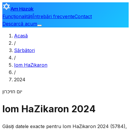
Am Hazak
Funcționalități
Întrebări frecvente
Contact
Descarcă acum
Acasă
/
Sărbători
/
Iom HaZikaron
/
2024
יום הזיכרון
Iom HaZikaron 2024
Găsiți datele exacte pentru Iom HaZikaron 2024 (5784),