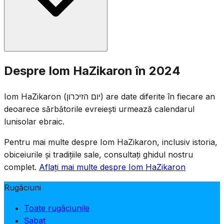
ajun, iar o sirenă de două minute sună la ora 11
dimineața a doua zi, timp în care întreaga țară stă în
tăcere.
Ceremonii comemorative au loc la cimitirele militare din
Despre Iom HaZikaron în 2024
toată țara, iar familiile vizitează mormintele soldaților
căzuți. Locurile de divertisment sunt închise prin lege, iar
Iom HaZikaron (יום הזיכרון) are date diferite în fiecare an
televiziunea și radioul transmit programe comemorative.
deoarece sărbătorile evreiești urmează calendarul
Ziua este marcată prin adunări solemne, citirea numelor
lunisolar ebraic.
celor căzuți și aprinderea lumânărilor comemorative.
Pentru mai multe despre Iom HaZikaron, inclusiv istoria,
obiceiurile și tradițiile sale, consultați ghidul nostru
complet.
Aflați mai multe despre Iom HaZikaron
Rugăciuni
Toate rugăciunile
Șabat