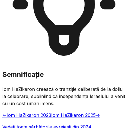
Semnificație
Iom HaZikaron creează o tranziție deliberată de la doliu
la celebrare, subliniind că independența Israelului a venit
cu un cost uman imens.
←
Iom HaZikaron 2023
Iom HaZikaron 2025
→
Vedeți toate sărbătorile evreiești din 2024