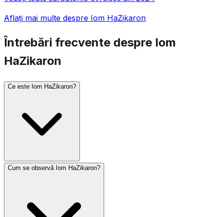
Aflați mai multe despre Iom HaZikaron
Întrebări frecvente despre Iom
HaZikaron
Ce este Iom HaZikaron?
Cum se observă Iom HaZikaron?
Iom HaZikaron (Ziua Memorială a Israelului) se observă
pe 4 Iyar, cu o zi înainte de Iom HaAțmaut.
Comemorează soldații israelieni căzuți și victimele
terorismului. O sirenă de un minut sună la ora 8 seara în