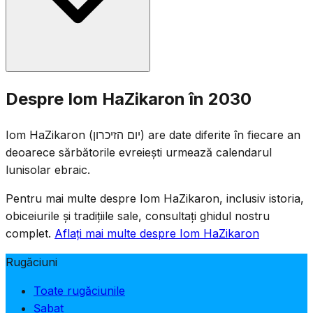
ajun, iar o sirenă de două minute sună la ora 11
dimineața a doua zi, timp în care întreaga țară stă în
tăcere.
Ceremonii comemorative au loc la cimitirele militare din
Despre Iom HaZikaron în 2030
toată țara, iar familiile vizitează mormintele soldaților
căzuți. Locurile de divertisment sunt închise prin lege, iar
Iom HaZikaron (יום הזיכרון) are date diferite în fiecare an
televiziunea și radioul transmit programe comemorative.
deoarece sărbătorile evreiești urmează calendarul
Ziua este marcată prin adunări solemne, citirea numelor
lunisolar ebraic.
celor căzuți și aprinderea lumânărilor comemorative.
Pentru mai multe despre Iom HaZikaron, inclusiv istoria,
obiceiurile și tradițiile sale, consultați ghidul nostru
complet.
Aflați mai multe despre Iom HaZikaron
Rugăciuni
Toate rugăciunile
Șabat