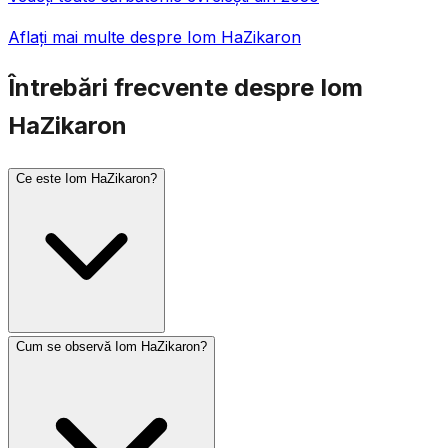
Aflați mai multe despre Iom HaZikaron
Întrebări frecvente despre Iom
HaZikaron
Ce este Iom HaZikaron?
Cum se observă Iom HaZikaron?
Iom HaZikaron (Ziua Memorială a Israelului) se observă
pe 4 Iyar, cu o zi înainte de Iom HaAțmaut.
Comemorează soldații israelieni căzuți și victimele
terorismului. O sirenă de un minut sună la ora 8 seara în