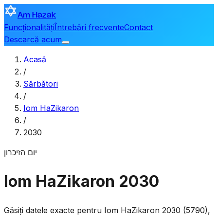
Am Hazak
Funcționalități
Întrebări frecvente
Contact
Descarcă acum
Acasă
/
Sărbători
/
Iom HaZikaron
/
2030
יום הזיכרון
Iom HaZikaron 2030
Găsiți datele exacte pentru Iom HaZikaron 2030 (5790),