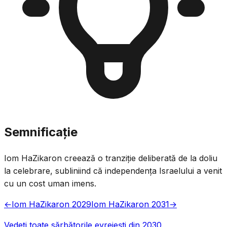
Semnificație
Iom HaZikaron creează o tranziție deliberată de la doliu
la celebrare, subliniind că independența Israelului a venit
cu un cost uman imens.
←
Iom HaZikaron 2029
Iom HaZikaron 2031
→
Vedeți toate sărbătorile evreiești din 2030