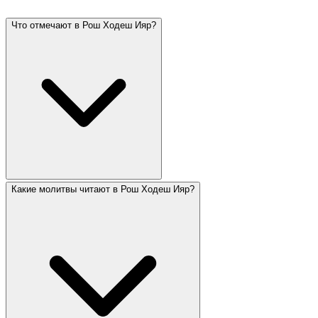
Что отмечают в Рош Ходеш Ияр?
Какие молитвы читают в Рош Ходеш Ияр?
Рош Ходеш Ияр — начало месяца Ияр, известного
как месяц исцеления (буквы אייר расшифровываются
как «Ани Ашем рофеха» — «Я Господь, целитель
твой»). В Ияре отмечают Йом ха-Ацмаут, Лаг ба-
Омер и Йом Иерусалима. Подсчёт Омера
продолжается весь месяц.