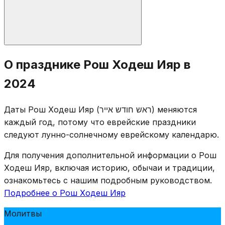
Стандартные молитвы Рош Ходеш: сокращённый
О празднике Рош Ходеш Ияр в
Халлель, Мусаф, «Яале ве-яво», чтение из Торы.
2024
Таханун не произносят. Продолжается подсчёт
Омера с благословением каждый вечер. Рош Ходеш
Даты Рош Ходеш Ияр (ראש חודש אייר) меняются
Ияр всегда двухдневный (30-е Нисана и 1-е Ияра).
каждый год, потому что еврейские праздники
следуют лунно-солнечному еврейскому календарю.
Для получения дополнительной информации о Рош
Ходеш Ияр, включая историю, обычаи и традиции,
ознакомьтесь с нашим подробным руководством.
Подробнее о Рош Ходеш Ияр
Молитвы