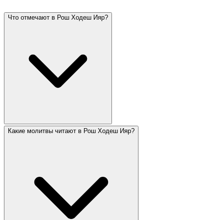
Что отмечают в Рош Ходеш Ияр?
Какие молитвы читают в Рош Ходеш Ияр?
Рош Ходеш Ияр — начало месяца Ияр, известного
как месяц исцеления (буквы אייר расшифровываются
как «Ани Ашем рофеха» — «Я Господь, целитель
твой»). В Ияре отмечают Йом ха-Ацмаут, Лаг ба-
Омер и Йом Иерусалима. Подсчёт Омера
продолжается весь месяц.