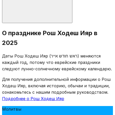
Стандартные молитвы Рош Ходеш: сокращённый
О празднике Рош Ходеш Ияр в
Халлель, Мусаф, «Яале ве-яво», чтение из Торы.
2025
Таханун не произносят. Продолжается подсчёт
Омера с благословением каждый вечер. Рош Ходеш
Даты Рош Ходеш Ияр (ראש חודש אייר) меняются
Ияр всегда двухдневный (30-е Нисана и 1-е Ияра).
каждый год, потому что еврейские праздники
следуют лунно-солнечному еврейскому календарю.
Для получения дополнительной информации о Рош
Ходеш Ияр, включая историю, обычаи и традиции,
ознакомьтесь с нашим подробным руководством.
Подробнее о Рош Ходеш Ияр
Молитвы