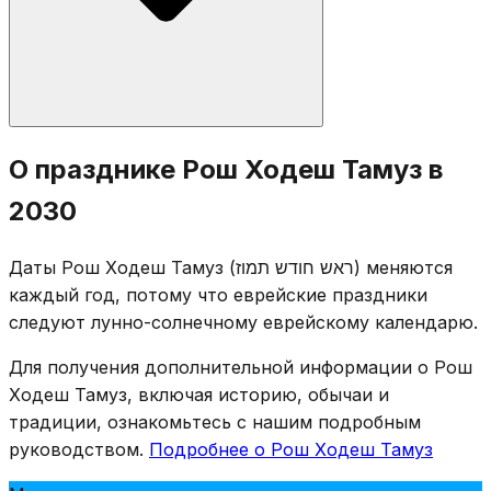
Стандартные молитвы Рош Ходеш: сокращённый
О празднике Рош Ходеш Тамуз в
Халлель, Мусаф, «Яале ве-яво», чтение из Торы.
2030
Таханун не произносят. Хотя Тамуз ассоциируется с
трауром, Рош Ходеш остаётся радостным днём.
Даты Рош Ходеш Тамуз (ראש חודש תמוז) меняются
Траурные ограничения начинаются только 17-го
каждый год, потому что еврейские праздники
Тамуза.
следуют лунно-солнечному еврейскому календарю.
Для получения дополнительной информации о Рош
Ходеш Тамуз, включая историю, обычаи и
традиции, ознакомьтесь с нашим подробным
руководством.
Подробнее о Рош Ходеш Тамуз