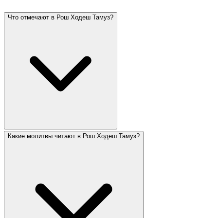
Что отмечают в Рош Ходеш Тамуз?
Какие молитвы читают в Рош Ходеш Тамуз?
Рош Ходеш Тамуз — начало месяца, в котором 17-
го Тамуза начинается траурный период «Трёх
недель». Тамуз — летний месяц, связанный с
историческими бедствиями: разбитие скрижалей
Моше и пролом стен Иерусалима. Рош Ходеш Тамуз
всегда двухдневный.