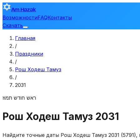
Am Hazak
Возможности
FAQ
Контакты
Скачать
Главная
/
Праздники
/
Рош Ходеш Тамуз
/
2031
ראש חודש תמוז
Рош Ходеш Тамуз 2031
Найдите точные даты Рош Ходеш Тамуз 2031 (5791), 