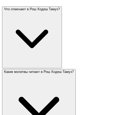
Что отмечают в Рош Ходеш Тамуз?
Какие молитвы читают в Рош Ходеш Тамуз?
Рош Ходеш Тамуз — начало месяца, в котором 17-
го Тамуза начинается траурный период «Трёх
недель». Тамуз — летний месяц, связанный с
историческими бедствиями: разбитие скрижалей
Моше и пролом стен Иерусалима. Рош Ходеш Тамуз
всегда двухдневный.