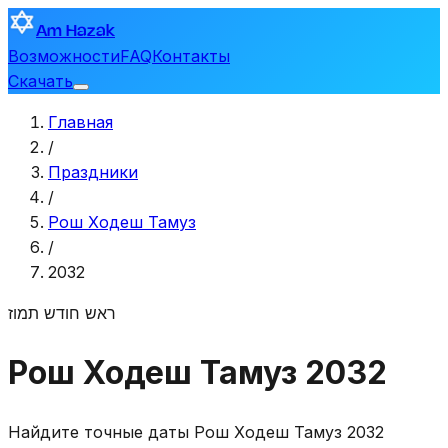
Am Hazak
Возможности
FAQ
Контакты
Скачать
Главная
/
Праздники
/
Рош Ходеш Тамуз
/
2032
ראש חודש תמוז
Рош Ходеш Тамуз 2032
Найдите точные даты Рош Ходеш Тамуз 2032