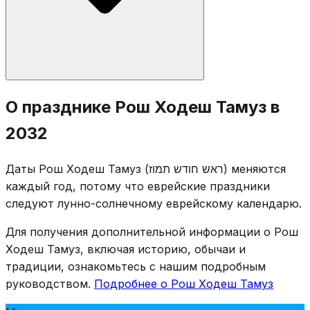
Стандартные молитвы Рош Ходеш: сокращённый
О празднике Рош Ходеш Тамуз в
Халлель, Мусаф, «Яале ве-яво», чтение из Торы.
2032
Таханун не произносят. Хотя Тамуз ассоциируется с
трауром, Рош Ходеш остаётся радостным днём.
Даты Рош Ходеш Тамуз (ראש חודש תמוז) меняются
Траурные ограничения начинаются только 17-го
каждый год, потому что еврейские праздники
Тамуза.
следуют лунно-солнечному еврейскому календарю.
Для получения дополнительной информации о Рош
Ходеш Тамуз, включая историю, обычаи и
традиции, ознакомьтесь с нашим подробным
руководством.
Подробнее о Рош Ходеш Тамуз