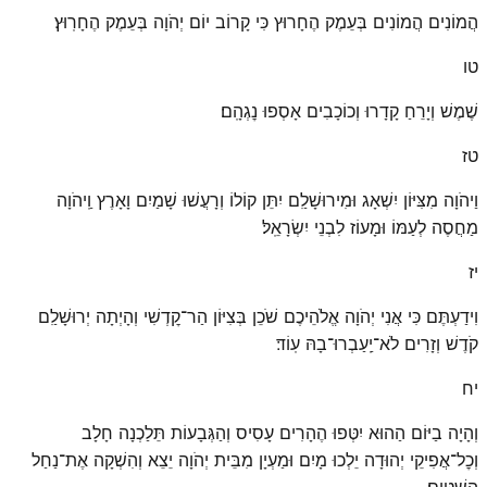
הֲמוֹנִים הֲמוֹנִים בְּעֵמֶק הֶחָרוּץ כִּי קָרוֹב יוֹם יְהֹוָה בְּעֵמֶק הֶחָרֽוּץ׃
טו
שֶׁמֶשׁ וְיָרֵחַ קָדָרוּ וְכוֹכָבִים אָסְפוּ נׇגְהָֽם׃
טז
וַיהֹוָה מִצִּיּוֹן יִשְׁאָג וּמִירוּשָׁלַ͏ִם יִתֵּן קוֹלוֹ וְרָעֲשׁוּ שָׁמַיִם וָאָרֶץ וַֽיהֹוָה
מַחֲסֶה לְעַמּוֹ וּמָעוֹז לִבְנֵי יִשְׂרָאֵֽל׃
יז
וִידַעְתֶּם כִּי אֲנִי יְהֹוָה אֱלֹהֵיכֶם שֹׁכֵן בְּצִיּוֹן הַר־קׇדְשִׁי וְהָיְתָה יְרוּשָׁלַ͏ִם
קֹדֶשׁ וְזָרִים לֹא־יַֽעַבְרוּ־בָהּ עֽוֹד׃
יח
וְהָיָה בַיּוֹם הַהוּא יִטְּפוּ הֶהָרִים עָסִיס וְהַגְּבָעוֹת תֵּלַכְנָה חָלָב
וְכׇל־אֲפִיקֵי יְהוּדָה יֵלְכוּ מָיִם וּמַעְיָן מִבֵּית יְהֹוָה יֵצֵא וְהִשְׁקָה אֶת־נַחַל
הַשִּׁטִּֽים׃