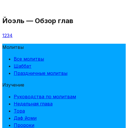
Йоэль
—
Обзор глав
1
2
3
4
Молитвы
Все молитвы
Шаббат
Праздничные молитвы
Изучение
Руководства по молитвам
Недельная глава
Тора
Даф йоми
Пророки