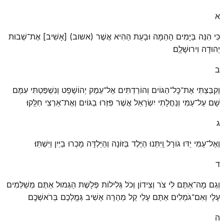
א
כִּי הִנֵּה בַּיָּמִים הָהֵמָּה וּבָעֵת הַהִיא אֲשֶׁר (אשוב) [אָשִׁיב] אֶת־שְׁבוּת
יְהוּדָה וִירוּשָׁלָֽ͏ִם׃
ב
וְקִבַּצְתִּי אֶת־כׇּל־הַגּוֹיִם וְהוֹרַדְתִּים אֶל־עֵמֶק יְהוֹשָׁפָט וְנִשְׁפַּטְתִּי עִמָּם
שָׁם עַל־עַמִּי וְנַחֲלָתִי יִשְׂרָאֵל אֲשֶׁר פִּזְּרוּ בַגּוֹיִם וְאֶת־אַרְצִי חִלֵּֽקוּ׃
ג
וְאֶל־עַמִּי יַדּוּ גוֹרָל וַֽיִּתְּנוּ הַיֶּלֶד בַּזּוֹנָה וְהַיַּלְדָּה מָכְרוּ בַיַּיִן וַיִּשְׁתּֽוּ׃
ד
וְגַם מָה־אַתֶּם לִי צֹר וְצִידוֹן וְכֹל גְּלִילוֹת פְּלָשֶׁת הַגְּמוּל אַתֶּם מְשַׁלְּמִים
עָלָי וְאִם־גֹּמְלִים אַתֶּם עָלַי קַל מְהֵרָה אָשִׁיב גְּמֻֽלְכֶם בְּרֹאשְׁכֶֽם׃
ה