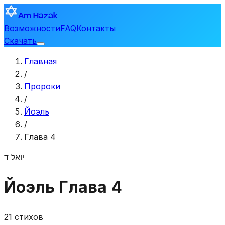
Am Hazak
Возможности
FAQ
Контакты
Скачать
Главная
/
Пророки
/
Йоэль
/
Глава 4
יואל
ד
Йоэль
Глава 4
21 стихов