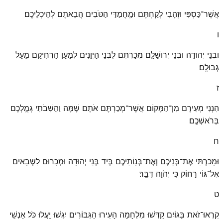
אֲשֶׁר־כַּסְפִּי וּזְהָבִי לְקַחְתֶּם וּמַֽחֲמַדַּי הַטֹּבִים הֲבֵאתֶם לְהֵיכְלֵיכֶֽם׃
ו
וּבְנֵי יְהוּדָה וּבְנֵי יְרוּשָׁלַ͏ִם מְכַרְתֶּם לִבְנֵי הַיְּוָנִים לְמַעַן הַרְחִיקָם מֵעַל
גְּבוּלָֽם׃
ז
הִנְנִי מְעִירָם מִן־הַמָּקוֹם אֲשֶׁר־מְכַרְתֶּם אֹתָם שָׁמָּה וַהֲשִׁבֹתִי גְמֻֽלְכֶם
בְּרֹאשְׁכֶֽם׃
ח
וּמָכַרְתִּי אֶת־בְּנֵיכֶם וְאֶת־בְּנֽוֹתֵיכֶם בְּיַד בְּנֵי יְהוּדָה וּמְכָרוּם לִשְׁבָאיִם
אֶל־גּוֹי רָחוֹק כִּי יְהֹוָה דִּבֵּֽר׃
ט
קִרְאוּ־זֹאת בַּגּוֹיִם קַדְּשׁוּ מִלְחָמָה הָעִירוּ הַגִּבּוֹרִים יִגְּשׁוּ יַֽעֲלוּ כֹּל אַנְשֵׁי