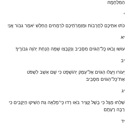
הַמִּלְחָמָֽה׃
י
כֹּתּוּ אִתֵּיכֶם לַחֲרָבוֹת וּמַזְמְרֹֽתֵיכֶם לִרְמָחִים הַֽחַלָּשׁ יֹאמַר גִּבּוֹר אָֽנִי׃
יא
עוּשׁוּ וָבֹאוּ כׇֽל־הַגּוֹיִם מִסָּבִיב וְנִקְבָּצוּ שָׁמָּה הַֽנְחַת יְהֹוָה גִּבּוֹרֶֽיךָ׃
יב
יֵעוֹרוּ וְיַעֲלוּ הַגּוֹיִם אֶל־עֵמֶק יְהוֹשָׁפָט כִּי שָׁם אֵשֵׁב לִשְׁפֹּט
אֶת־כׇּל־הַגּוֹיִם מִסָּבִֽיב׃
יג
שִׁלְחוּ מַגָּל כִּי בָשַׁל קָצִיר בֹּאֽוּ רְדוּ כִּֽי־מָלְאָה גַּת הֵשִׁיקוּ הַיְקָבִים כִּי
רַבָּה רָעָתָֽם׃
יד