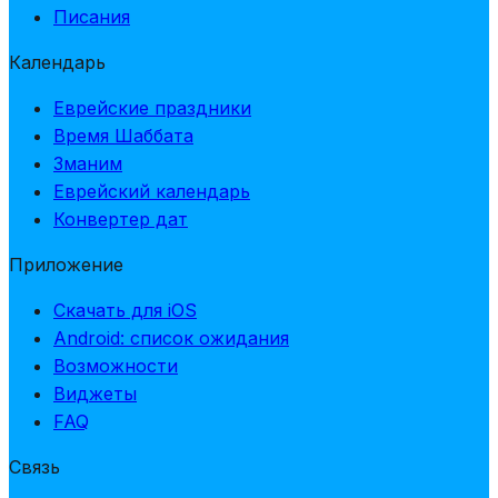
Писания
Календарь
Еврейские праздники
Время Шаббата
Зманим
Еврейский календарь
Конвертер дат
Приложение
Скачать для iOS
Android: список ожидания
Возможности
Виджеты
FAQ
Связь