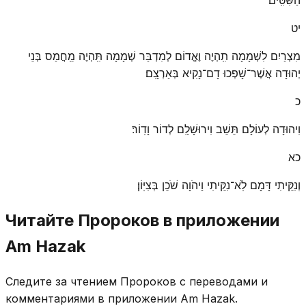
יט
מִצְרַיִם לִשְׁמָמָה תִֽהְיֶה וֶאֱדוֹם לְמִדְבַּר שְׁמָמָה תִּֽהְיֶה מֵֽחֲמַס בְּנֵי
יְהוּדָה אֲשֶׁר־שָׁפְכוּ דָם־נָקִיא בְּאַרְצָֽם׃
כ
וִיהוּדָה לְעוֹלָם תֵּשֵׁב וִירוּשָׁלַ͏ִם לְדוֹר וָדֽוֹר׃
כא
וְנִקֵּיתִי דָּמָם לֹֽא־נִקֵּיתִי וַיהֹוָה שֹׁכֵן בְּצִיּֽוֹן׃
Читайте Пророков в приложении
Am Hazak
Следите за чтением Пророков с переводами и
комментариями в приложении Am Hazak.