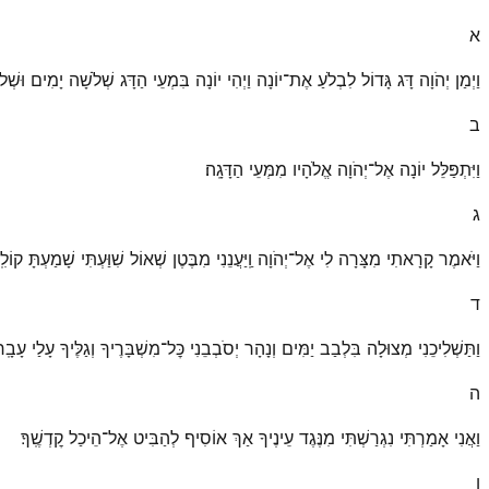
א
וַיְמַן יְהֹוָה דָּג גָּדוֹל לִבְלֹעַ אֶת־יוֹנָה וַיְהִי יוֹנָה בִּמְעֵי הַדָּג שְׁלֹשָׁה יָמִים וּשְׁלֹ
ב
וַיִּתְפַּלֵּל יוֹנָה אֶל־יְהֹוָה אֱלֹהָיו מִמְּעֵי הַדָּגָֽה׃
ג
וַיֹּאמֶר קָרָאתִי מִצָּרָה לִי אֶל־יְהֹוָה וַֽיַּעֲנֵנִי מִבֶּטֶן שְׁאוֹל שִׁוַּעְתִּי שָׁמַעְתָּ קוֹלִֽי׃
ד
וַתַּשְׁלִיכֵנִי מְצוּלָה בִּלְבַב יַמִּים וְנָהָר יְסֹבְבֵנִי כׇּל־מִשְׁבָּרֶיךָ וְגַלֶּיךָ עָלַי עָבָֽרוּ
ה
וַאֲנִי אָמַרְתִּי נִגְרַשְׁתִּי מִנֶּגֶד עֵינֶיךָ אַךְ אוֹסִיף לְהַבִּיט אֶל־הֵיכַל קׇדְשֶֽׁךָ׃
ו