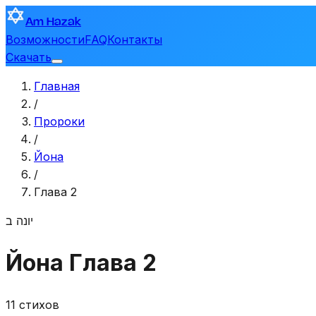
Am Hazak
Возможности
FAQ
Контакты
Скачать
Главная
/
Пророки
/
Йона
/
Глава 2
יונה
ב
Йона
Глава 2
11 стихов