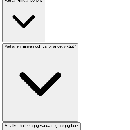
Vad är Amidah-bönen?
Även om hebreiska är det traditionella och föredragna
språket för bön tillåter judisk lag att be på vilket språk
man förstår. Dock reciteras vissa böner som Shema
traditionellt på hebreiska. Am Hazak erbjuder både
hebreiska och engelska för att hjälpa dig lära dig.
Vad är en minyan och varför är det viktigt?
Amidah (även kallad Shemoneh Esrei eller den stående
bönen) är den centrala bönen i varje gudstjänst. Den
består av 19 välsignelser på vardagar (7 på Shabbat)
och reciteras stående, vänd mot Jerusalem. Den anses
vara den viktigaste bönen i varje gudstjänst.
Åt vilket håll ska jag vända mig när jag ber?
En minyan är ett kvorum av tio judiska vuxna som krävs