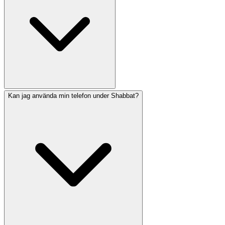
antingen 42 eller 72 minuter efter solnedgången,
beroende på deras sed. Am Hazak visar sluttiden enligt
olika åsikter så att du kan följa din tradition.
Kan jag använda min telefon under Shabbat?
Havdalah är ceremonin som markerar slutet av Shabbat
och skiljer den heliga dagen från den vanliga veckan.
Den inkluderar välsignelser över vin, kryddor och ett
flätat ljus. Havdalah reciteras efter att Shabbat är slut,
vanligtvis efter att tre stjärnor syns på himlen.