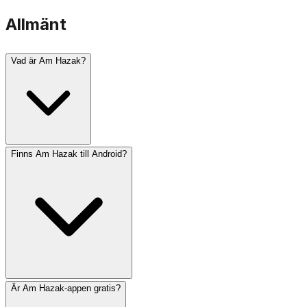
Allmänt
Vad är Am Hazak?
Finns Am Hazak till Android?
Am Hazak är en omfattande judisk bön- och
kalenderapp för iOS. Den erbjuder exakta bönetider
(zmanim), Shabbattider, helgdagsinformation och en
komplett samling judiska böner på hebreiska med
engelska översättningar och translittereringar.
Är Am Hazak-appen gratis?
För närvarande finns Am Hazak uteslutande till iOS-