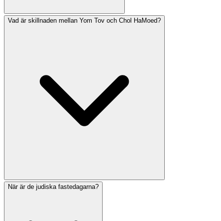
Vad är skillnaden mellan Yom Tov och Chol HaMoed?
Am Hazak inkluderar en omfattande judisk kalender som
följer alla helgdagar, fastedagar och speciella högtider.
Appen visar kommande helgdagar, deras datum enligt
både den hebreiska och gregorianska kalendern och
relevanta böneändringar.
När är de judiska fastedagarna?
Yom Tov avser stora helgdagar då arbete är förbjudet
likt Shabbat (första och sista dagarna av Pesach,
Shavuot, Rosh Hashanah, första dagen av Sukkot och