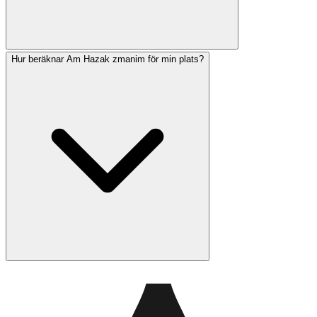
Hur beräknar Am Hazak zmanim för min plats?
Mincha Gedolah ('Stora Mincha') är den tidigaste tiden
för eftermiddagsbönen, som börjar en halvtimme efter
halachisk middag. Mincha Ketanah ('Lilla Mincha') börjar
vid 9,5 halachiska timmar in på dagen och anses vara
den mer ideala tiden enligt de flesta auktoriteter.
Am Hazak använder din enhets GPS-position för att
beräkna exakta zmanim baserat på dina exakta
koordinater. Appen använder etablerade halachiska