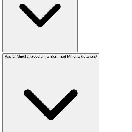
bön. Det skiljer sig något från astronomisk soluppgång
på grund av höjd och atmosfärisk refraktion.
Vad är Mincha Gedolah jämfört med Mincha Ketanah?
Den ideala tiden för Shacharit börjar vid Netz HaChama
(soluppgång) och sträcker sig till slutet av den fjärde
halachiska timmen. Dock bör Shema helst reciteras före
slutet av den tredje halachiska timmen. I brådskande
situationer kan Shacharit reciteras fram till halachisk
middag.