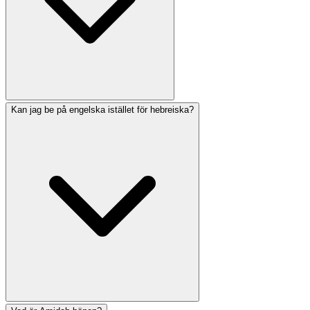
Kan jag be på engelska istället för hebreiska?
De tre dagliga bönerna är Shacharit (morgon), Mincha
(eftermiddag) och Maariv/Arvit (kväll). De motsvarar
tempeloffren och instiftades av patriarkerna: Abraham
instiftade Shacharit, Isak instiftade Mincha och Jakob
instiftade Maariv.