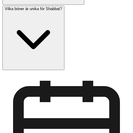
Vilka böner är unika för Shabbat?
Traditionell judisk lag förbjuder användning av
elektroniska enheter under Shabbat. Dock kontrollerar
många sina zmanim och förbereder sina scheman innan
Shabbat börjar. Am Hazak låter dig se kommande tider
och ställa in påminnelser i förväg.
Shabbat inkluderar speciella böner som inte reciteras på
vardagar: Kabbalat Shabbat (välkomnande av Shabbat),
speciell Shabbat-Amidah med sju välsignelser istället för
nitton, Kiddush över vin och Musaf-gudstjänsten
(tilläggsgudstjänsten). Torah läses också under
morgongudstjänsten.