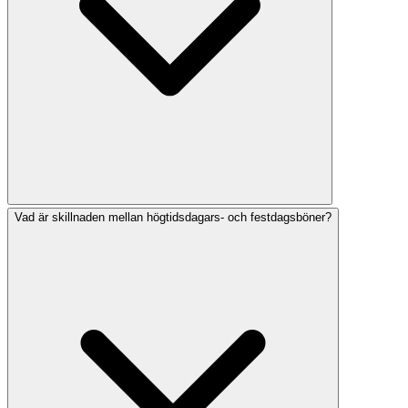
Vad är skillnaden mellan högtidsdagars- och festdagsböner?
De stora judiska helgdagarna med speciella böner
inkluderar högtidsdagarna (Rosh Hashanah och Yom
Kippur), de tre pilgrimshögtiderna (Pesach, Shavuot och
Sukkot) och andra helgdagar som Chanukah och Purim.
Varje helgdag har unika böner, välsignelser och
liturgiska tillägg.