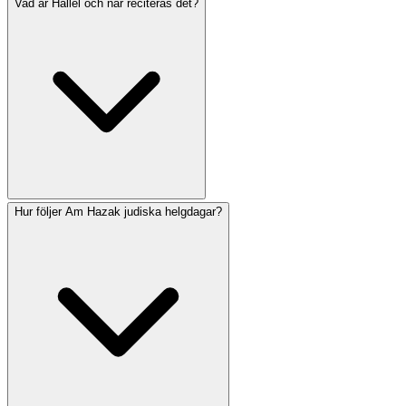
Vad är Hallel och när reciteras det?
Ja, helgdagsböner inkluderar tillägg till de vanliga dagliga
gudstjänsterna. Dessa inkluderar speciella Amidah-
inskjutningar, Hallel på festdagar, unika välsignelser för
helgdagsfirande (som ljuständning eller lulav) och
Musaf-gudstjänsten (tilläggsgudstjänsten) med
helgdagsspecifikt innehåll.
Hur följer Am Hazak judiska helgdagar?
Hallel är en samling psalmer (113–118) som reciteras vid
glada tillfällen. Fullständig Hallel sägs på Sukkot,
Chanukah, Shavuot och de första dagarna av Pesach.
Halv Hallel (med utelämnande av vissa psalmer)
reciteras på Rosh Chodesh och de senare dagarna av
Pesach.