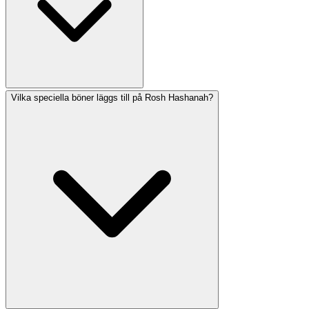
Shemini Atzeret). Chol HaMoed är mellandagarna av
Pesach och Sukkot då det mesta arbete är tillåtet.
Vilka speciella böner läggs till på Rosh Hashanah?
Stora fastedagar inkluderar Yom Kippur (25 timmar),
Tisha B'Av (25 timmar) och fyra mindre fastor: Tzom
Gedaliah, 10:e Tevet, Ta'anit Esther och 17:e Tammuz
(gryning till mörkrets inbrott). Am Hazak visar fastetider
och relevanta böner för varje dag.