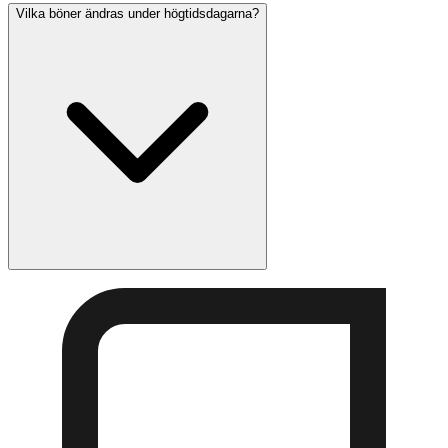
Vilka böner ändras under högtidsdagarna?
Rosh Hashanah-gudstjänsterna inkluderar unika böner
som Unetaneh Tokef, Avinu Malkeinu och shofar-
ceremonin. Musaf är betydligt längre och innehåller
avsnitten Malchuyot (Kungadöme), Zichronot
(Åminnelse) och Shofarot (Shofar-verser).
Under de tio botdagarna (Rosh Hashanah till Yom
Kippur) lägger vi till fraser som 'Zochreinu L'Chaim' och
'Mi Chamocha' i Amidah och avslutar välsignelser med
'HaMelech HaKadosh' istället för 'HaKel HaKadosh'.
Selichot-böner reciteras också.