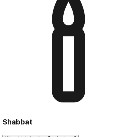
beräkningar inklusive Geonim-metoden och tar
automatiskt hänsyn till höjd, tidszoner och sommartid.
Shabbat