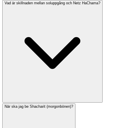
Vad är skillnaden mellan soluppgång och Netz HaChama?
Zmanim (hebreiska för 'tider') är de halachiskt
betydelsefulla tiderna på dygnet som avgör när vissa
böner och mitzvot ska utföras. De beräknas baserat på
soluppgång, solnedgång och dagens längd, som varierar
beroende på plats och årstid.
När ska jag be Shacharit (morgonbönen)?
Netz HaChama (bokstavligen 'solens framträdande')
avser det ögonblick då solen först syns över horisonten.
Detta är den ideala tiden att börja morgonens Amidah-