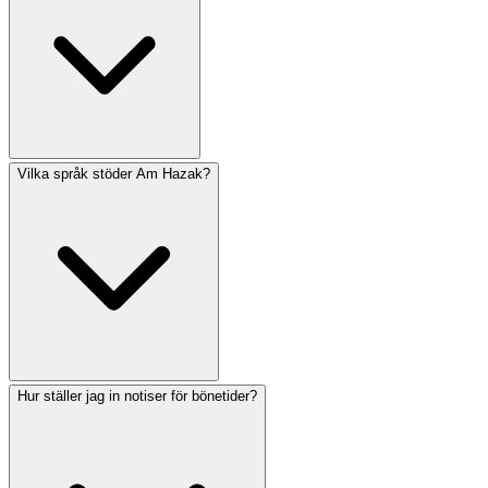
enheter via Apple App Store. Vi arbetar aktivt på en
Android-version och hoppas kunna släppa den i
framtiden. Prenumerera på vårt nyhetsbrev för att bli
meddelad när den blir tillgänglig.
Vilka språk stöder Am Hazak?
Ja! Am Hazak är helt gratis att ladda ner och använda.
Alla kärnfunktioner inklusive böner, zmanim-
beräkningar, kalenderhändelser och notiser är
tillgängliga utan kostnad. Vi tror att judiska böneresurser
bör vara tillgängliga för alla.
Hur ställer jag in notiser för bönetider?
Am Hazak stöder både hebreiska och engelska. Appens
gränssnitt finns på båda språken, och böner inkluderar
den ursprungliga hebreiska texten tillsammans med