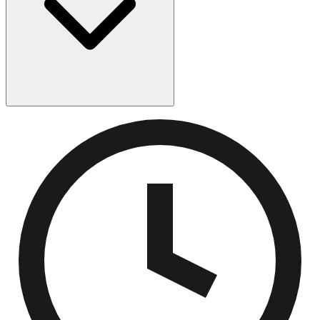
engelska översättningar och translittereringar för att
hjälpa användare som lär sig hebreiska.
Öppna Am Hazak-appen, gå till Inställningar och tryck
på Notiser. Du kan aktivera påminnelser för specifika
bönetider som Shacharit, Mincha och Maariv, samt tider
för Shabbat-ljuständning. Anpassa hur många minuter
före varje tid du vill bli påmind.