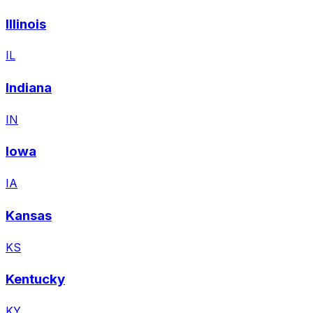
Illinois
IL
Indiana
IN
Iowa
IA
Kansas
KS
Kentucky
KY