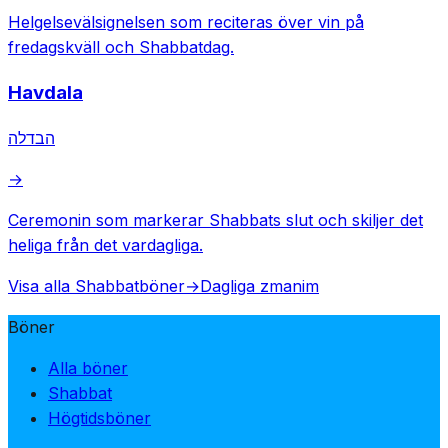
Helgelsevälsignelsen som reciteras över vin på
fredagskväll och Shabbatdag.
Havdala
הבדלה
→
Ceremonin som markerar Shabbats slut och skiljer det
heliga från det vardagliga.
Visa alla Shabbatböner
→
Dagliga zmanim
Böner
Alla böner
Shabbat
Högtidsböner