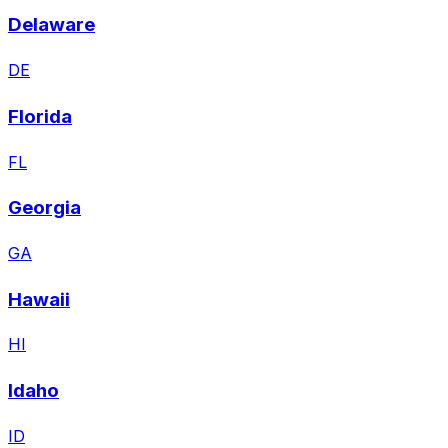
Delaware
DE
Florida
FL
Georgia
GA
Hawaii
HI
Idaho
ID