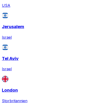
USA
Jerusalem
Israel
Tel Aviv
Israel
London
Storbritannien