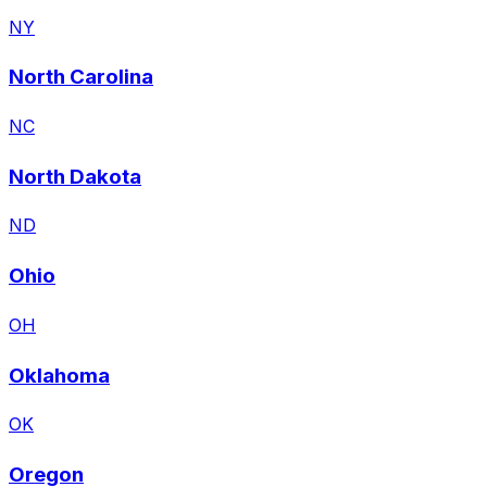
NY
North Carolina
NC
North Dakota
ND
Ohio
OH
Oklahoma
OK
Oregon