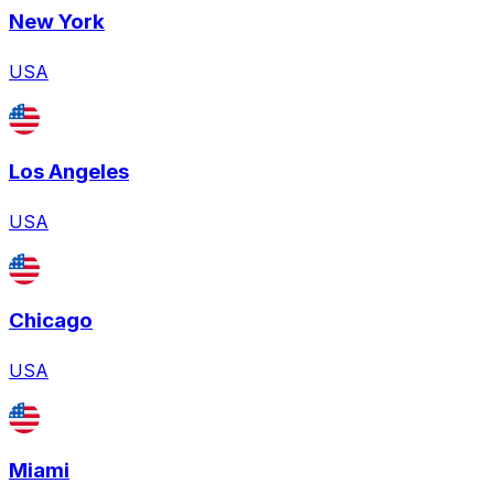
New York
USA
Los Angeles
USA
Chicago
USA
Miami