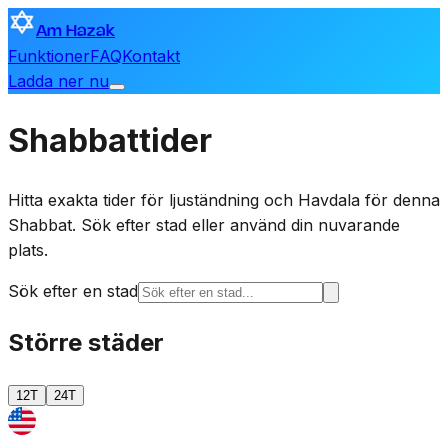
Am Hazak
Funktioner
FAQ
Kontakt
Ladda ner nu
Shabbattider
Hitta exakta tider för ljuständning och Havdala för denna
Shabbat. Sök efter stad eller använd din nuvarande
plats.
Sök efter en stad
Större städer
12T
24T