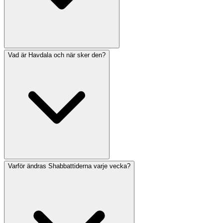
Vad är Havdala och när sker den?
Shabbatljusen tänds traditionellt 18 minuter före
solnedgången på fredagskvällen. Den exakta tiden
varierar beroende på plats och tid på året. Vissa
samhällen, särskilt i Jerusalem, tänder 40 minuter före
solnedgången. Använd vårt Shabbattider-verktyg för att
hitta den exakta ljuständningstiden för din specifika plats.
Varför ändras Shabbattiderna varje vecka?
Havdala är ceremonin som markerar Shabbats slut på
lördagskvällen. Den sker vanligtvis när tre stjärnor är
synliga på himlen, vanligtvis cirka 42-72 minuter efter
solnedgången beroende på plats och samhällets
sedvänjor. Ceremonin inkluderar välsignelser över vin,