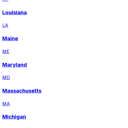
Louisiana
LA
Maine
ME
Maryland
MD
Massachusetts
MA
Michigan