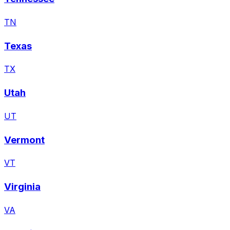
TN
Texas
TX
Utah
UT
Vermont
VT
Virginia
VA