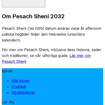
Utan templet är Pesach Sheni en mindre högtid. Den
Om Pesach Sheni 2032
främsta seden är att äta matzah för att hedra dagen.
Tachanun (botböner) utelämnas från gudstjänsten.
Pesach Sheni (פסח שני) datum ändras varje år eftersom
Vissa har seden att inte fasta denna dag, och lovtal hålls
judiska högtider följer den hebreiska lunisolära
inte.
kalendern.
För mer om Pesach Sheni, inklusive dess historia, seder
och traditioner, se vår utförliga guide.
Läs mer om
Pesach Sheni
Böner
Alla böner
Shabbat
Högtidsböner
Lär dig