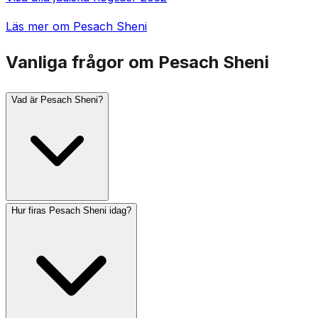
Läs mer om Pesach Sheni
Vanliga frågor om Pesach Sheni
Vad är Pesach Sheni?
Hur firas Pesach Sheni idag?
Pesach Sheni (Andra Pesach) infaller den 14 Iyar, exakt
en månad efter att Pesach-offret framburits. Under
templets tid kunde den som var rituellt oren eller på en
avlägsen resa under Pesach frambära påskoffret på
detta ersättningsdatum. Det lär oss att det aldrig är för
sent att uppfylla en missad andlig möjlighet.