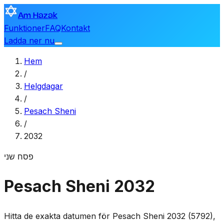
Am Hazak
Funktioner
FAQ
Kontakt
Ladda ner nu
Hem
/
Helgdagar
/
Pesach Sheni
/
2032
פסח שני
Pesach Sheni 2032
Hitta de exakta datumen för Pesach Sheni 2032 (5792),