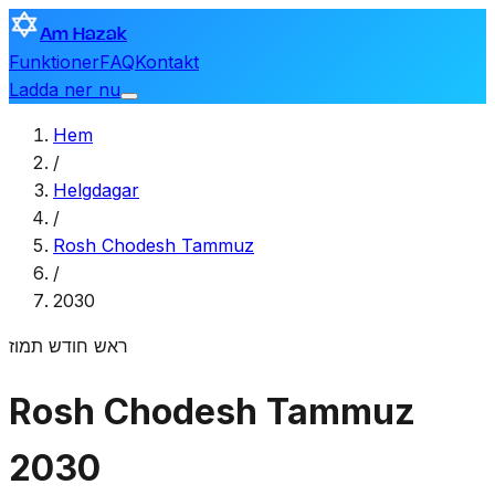
Am Hazak
Funktioner
FAQ
Kontakt
Ladda ner nu
Hem
/
Helgdagar
/
Rosh Chodesh Tammuz
/
2030
ראש חודש תמוז
Rosh Chodesh Tammuz
2030