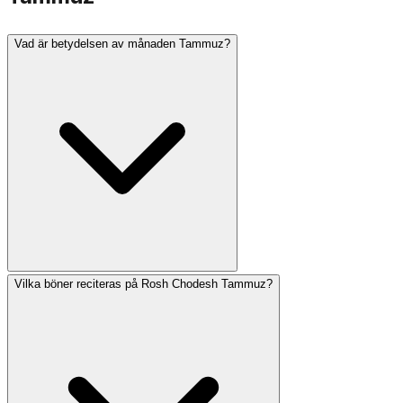
Vad är betydelsen av månaden Tammuz?
Vilka böner reciteras på Rosh Chodesh Tammuz?
Tammuz är en månad förknippad med sorg. Den 17:e
Tammuz är en fastedag som uppmärksammar
genombrottet av Jerusalems murar, och den markerar
början på de tre sorgeveckorna som leder fram till Tisha
B'Av. Enligt traditionen inträffade synden med guldkalven