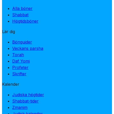
Alla böner
Shabbat
Högtidsböner
Lär dig
Bönguider
Veckans parsha
Torah
Daf Yomi
Profeter
Skrifter
Kalender
Judiska högtider
Shabbat-tider
Zmanim
Judisk kalender