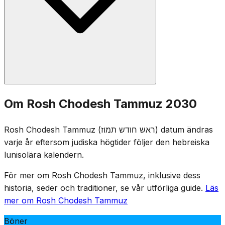
och Moses krossande av de första lagtavlorna under
denna månad.
Vanliga Rosh Chodesh-böner reciteras: halv Hallel,
Om Rosh Chodesh Tammuz 2030
Ya'aleh V'Yavo, Toraläsningen och Musaf. Även om
Rosh Chodesh i sig är en glädjefull dag, är församlingen
Rosh Chodesh Tammuz (ראש חודש תמוז) datum ändras
medveten om att den högtidliga perioden med de tre
varje år eftersom judiska högtider följer den hebreiska
veckorna börjar senare under månaden den 17:e
lunisolära kalendern.
Tammuz.
För mer om Rosh Chodesh Tammuz, inklusive dess
historia, seder och traditioner, se vår utförliga guide.
Läs
mer om Rosh Chodesh Tammuz
Böner