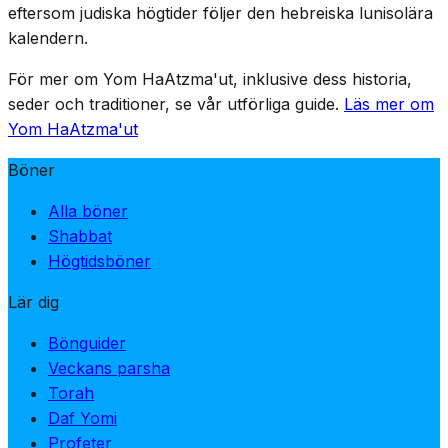
enda kväll, vilket betonar priset som betalats för
eftersom judiska högtider följer den hebreiska lunisolära
självständigheten.
kalendern.
För mer om Yom HaAtzma'ut, inklusive dess historia,
seder och traditioner, se vår utförliga guide.
Läs mer om
Yom HaAtzma'ut
Böner
Alla böner
Shabbat
Högtidsböner
Lär dig
Bönguider
Veckans parsha
Torah
Daf Yomi
Profeter