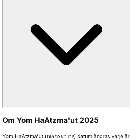
psalmer. Vissa reciterar Al HaNissim-bönen anpassad
för Yom HaAtzma'ut, som tackar Gud för miraklet av
Israels grundande.
Vid mörkrets inbrott på Yom HaZikaron markerar en
Om Yom HaAtzma'ut 2025
ceremoni på Herzlberget övergången. Minnesfacklorna
släcks och firandet börjar — från sorg till glädje på en
Yom HaAtzma'ut (יום העצמאות) datum ändras varje år