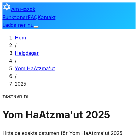
Am Hazak
Funktioner
FAQ
Kontakt
Ladda ner nu
Hem
/
Helgdagar
/
Yom HaAtzma'ut
/
2025
יום העצמאות
Yom HaAtzma'ut 2025
Hitta de exakta datumen för Yom HaAtzma'ut 2025