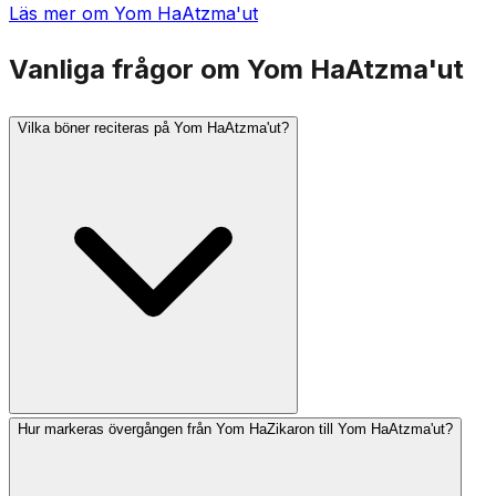
Läs mer om Yom HaAtzma'ut
Vanliga frågor om Yom HaAtzma'ut
Vilka böner reciteras på Yom HaAtzma'ut?
Hur markeras övergången från Yom HaZikaron till Yom HaAtzma'ut?
Många församlingar reciterar Hallel (med eller utan
välsignelse), bönen för staten Israel och särskilda