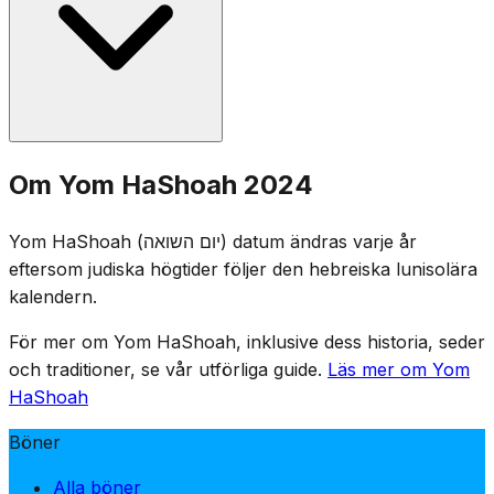
Ceremonier inkluderar överlevandes vittnesmål,
tändning av sex minnesljus (som representerar de sex
miljonerna) och uppläsning av offrens namn. Flaggor
hissas på halv stång.
Yom HaShoah instiftades av den israeliska Knesset 1953.
Om Yom HaShoah 2024
Datumet 27 Nisan valdes för dess närhet till årsdagen av
upproret i Warszawas getto (15 Nisan 1943), samtidigt
Yom HaShoah (יום השואה) datum ändras varje år
som man undvek konflikt med Pesach.
eftersom judiska högtider följer den hebreiska lunisolära
kalendern.
För mer om Yom HaShoah, inklusive dess historia, seder
och traditioner, se vår utförliga guide.
Läs mer om Yom
HaShoah
Böner
Alla böner