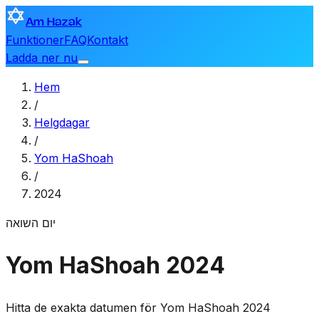
Am Hazak
Funktioner
FAQ
Kontakt
Ladda ner nu
Hem
/
Helgdagar
/
Yom HaShoah
/
2024
יום השואה
Yom HaShoah 2024
Hitta de exakta datumen för Yom HaShoah 2024