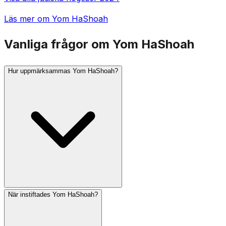
Läs mer om Yom HaShoah
Vanliga frågor om Yom HaShoah
Hur uppmärksammas Yom HaShoah?
När instiftades Yom HaShoah?
I Israel ljuder en två minuter lång siren klockan 10 på
förmiddagen och hela landet står i stram givakt.