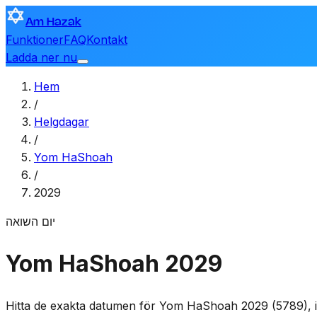
Am Hazak
Funktioner
FAQ
Kontakt
Ladda ner nu
Hem
/
Helgdagar
/
Yom HaShoah
/
2029
יום השואה
Yom HaShoah 2029
Hitta de exakta datumen för Yom HaShoah 2029 (5789), in