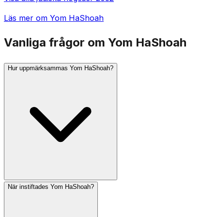
Läs mer om Yom HaShoah
Vanliga frågor om Yom HaShoah
Hur uppmärksammas Yom HaShoah?
När instiftades Yom HaShoah?
I Israel ljuder en två minuter lång siren klockan 10 på
förmiddagen och hela landet står i stram givakt.