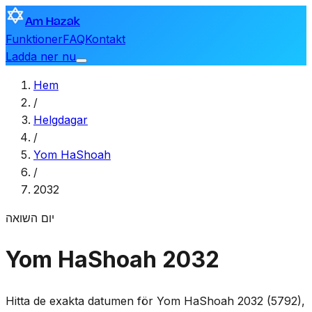
Am Hazak
Funktioner
FAQ
Kontakt
Ladda ner nu
Hem
/
Helgdagar
/
Yom HaShoah
/
2032
יום השואה
Yom HaShoah 2032
Hitta de exakta datumen för Yom HaShoah 2032 (5792),