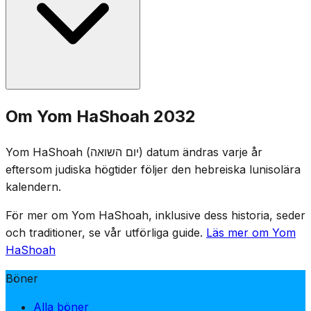
Ceremonier inkluderar överlevandes vittnesmål,
tändning av sex minnesljus (som representerar de sex
miljonerna) och uppläsning av offrens namn. Flaggor
hissas på halv stång.
Yom HaShoah instiftades av den israeliska Knesset 1953.
Om Yom HaShoah 2032
Datumet 27 Nisan valdes för dess närhet till årsdagen av
upproret i Warszawas getto (15 Nisan 1943), samtidigt
Yom HaShoah (יום השואה) datum ändras varje år
som man undvek konflikt med Pesach.
eftersom judiska högtider följer den hebreiska lunisolära
kalendern.
För mer om Yom HaShoah, inklusive dess historia, seder
och traditioner, se vår utförliga guide.
Läs mer om Yom
HaShoah
Böner
Alla böner