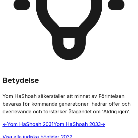
Betydelse
Yom HaShoah säkerställer att minnet av Förintelsen
bevaras för kommande generationer, hedrar offer och
överlevande och förstärker åtagandet om 'Aldrig igen'.
←
Yom HaShoah 2031
Yom HaShoah 2033
→
Visa alla judiska högtider 2032