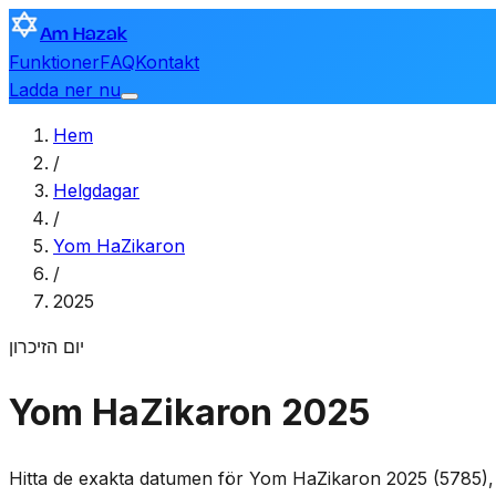
Am Hazak
Funktioner
FAQ
Kontakt
Ladda ner nu
Hem
/
Helgdagar
/
Yom HaZikaron
/
2025
יום הזיכרון
Yom HaZikaron 2025
Hitta de exakta datumen för Yom HaZikaron 2025 (5785), i