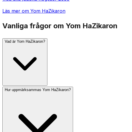
Läs mer om Yom HaZikaron
Vanliga frågor om Yom HaZikaron
Vad är Yom HaZikaron?
Hur uppmärksammas Yom HaZikaron?
Yom HaZikaron (Israels minnesdag) firas den 4:e Iyar,
dagen före Yom HaAtzma'ut. Den hedrar fallna
israeliska soldater och offer för terrorism. En en minuts
siren ljuder klockan 20 kvällen innan, och en två
minuters siren ljuder klockan 11 dagen efter, under
vilken hela landet står i tystnad.