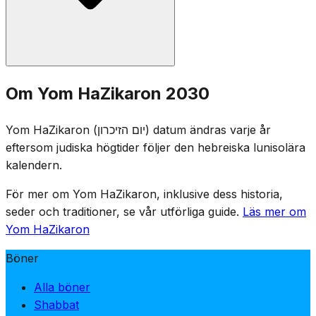
Minnesceremonier hålls vid militära begravningsplatser
Om Yom HaZikaron 2030
runt om i Israel, och familjer besöker fallna soldaters
gravar. Nöjesställen stängs enligt lag, och tv och radio
Yom HaZikaron (יום הזיכרון) datum ändras varje år
sänder minnesprogram. Dagen präglas av högtidlig
eftersom judiska högtider följer den hebreiska lunisolära
samling, uppläsning av de fallnas namn och tändning av
kalendern.
minnesljus.
För mer om Yom HaZikaron, inklusive dess historia,
seder och traditioner, se vår utförliga guide.
Läs mer om
Yom HaZikaron
Böner
Alla böner
Shabbat