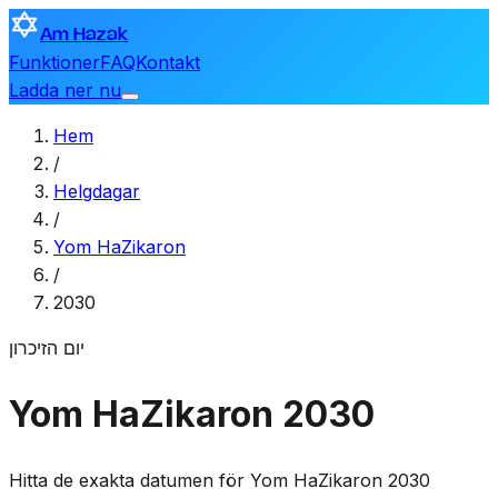
Am Hazak
Funktioner
FAQ
Kontakt
Ladda ner nu
Hem
/
Helgdagar
/
Yom HaZikaron
/
2030
יום הזיכרון
Yom HaZikaron 2030
Hitta de exakta datumen för Yom HaZikaron 2030