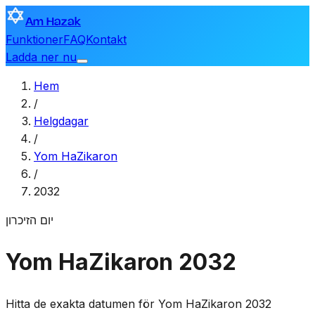
Am Hazak
Funktioner
FAQ
Kontakt
Ladda ner nu
Hem
/
Helgdagar
/
Yom HaZikaron
/
2032
יום הזיכרון
Yom HaZikaron 2032
Hitta de exakta datumen för Yom HaZikaron 2032