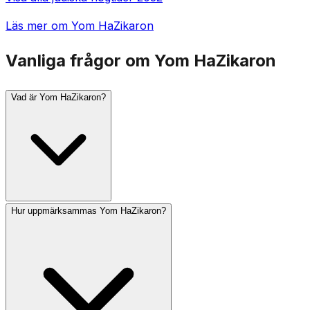
Läs mer om Yom HaZikaron
Vanliga frågor om Yom HaZikaron
Vad är Yom HaZikaron?
Hur uppmärksammas Yom HaZikaron?
Yom HaZikaron (Israels minnesdag) firas den 4:e Iyar,
dagen före Yom HaAtzma'ut. Den hedrar fallna
israeliska soldater och offer för terrorism. En en minuts
siren ljuder klockan 20 kvällen innan, och en två
minuters siren ljuder klockan 11 dagen efter, under
vilken hela landet står i tystnad.