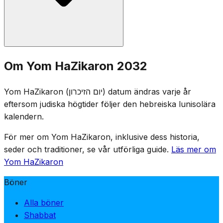
Minnesceremonier hålls vid militära begravningsplatser
Om Yom HaZikaron 2032
runt om i Israel, och familjer besöker fallna soldaters
gravar. Nöjesställen stängs enligt lag, och tv och radio
Yom HaZikaron (יום הזיכרון) datum ändras varje år
sänder minnesprogram. Dagen präglas av högtidlig
eftersom judiska högtider följer den hebreiska lunisolära
samling, uppläsning av de fallnas namn och tändning av
kalendern.
minnesljus.
För mer om Yom HaZikaron, inklusive dess historia,
seder och traditioner, se vår utförliga guide.
Läs mer om
Yom HaZikaron
Böner
Alla böner
Shabbat