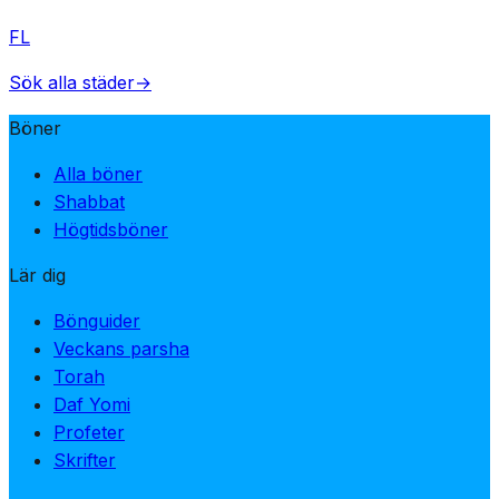
FL
Sök alla städer
→
Böner
Alla böner
Shabbat
Högtidsböner
Lär dig
Bönguider
Veckans parsha
Torah
Daf Yomi
Profeter
Skrifter