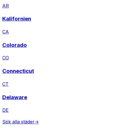
AR
Kalifornien
CA
Colorado
CO
Connecticut
CT
Delaware
DE
Sök alla städer
→