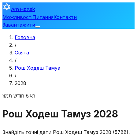
Am Hazak
Можливості
Питання
Контакти
Завантажити
Головна
/
Свята
/
Рош Ходеш Тамуз
/
2028
ראש חודש תמוז
Рош Ходеш Тамуз 2028
Знайдіть точні дати Рош Ходеш Тамуз 2028 (5788),