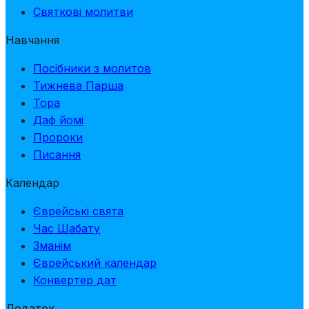
Святкові молитви
Навчання
Посібники з молитов
Тижнева Парша
Тора
Даф йомі
Пророки
Писання
Календар
Єврейські свята
Час Шабату
Зманім
Єврейський календар
Конвертер дат
Додаток