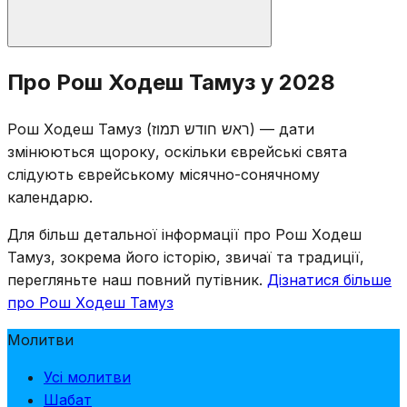
Читаються стандартні молитви Рош Ходеш:
Про Рош Ходеш Тамуз у 2028
половинний Халель, Яале ве-Яво, читання Тори та
Мусаф. Хоча сам Рош Ходеш є радісним днем,
Рош Ходеш Тамуз (ראש חודש תמוז) — дати
громада усвідомлює, що урочистий період Трьох
змінюються щороку, оскільки єврейські свята
тижнів починається пізніше цього місяця, 17-го
слідують єврейському місячно-сонячному
таммуза.
календарю.
Для більш детальної інформації про Рош Ходеш
Тамуз, зокрема його історію, звичаї та традиції,
перегляньте наш повний путівник.
Дізнатися більше
про Рош Ходеш Тамуз
Молитви
Усі молитви
Шабат