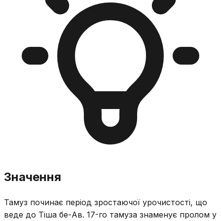
Значення
Тамуз починає період зростаючої урочистості, що
веде до Тіша бе-Ав. 17-го тамуза знаменує пролом у