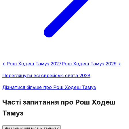
←
Рош Ходеш Тамуз 2027
Рош Ходеш Тамуз 2029
→
Переглянути всі єврейські свята 2028
Дізнатися більше про Рош Ходеш Тамуз
Часті запитання про Рош Ходеш
Тамуз
Чим значущий місяць таммуз?