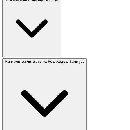
Які молитви читають на Рош Ходеш Таммуз?
Таммуз — це місяць, пов'язаний з трауром. 17-те
таммуза — це постовий день, що вшановує пролом
стін Єрусалиму, і він відзначає початок Трьох
тижнів трауру, що ведуть до Тіша бе-Ав. Згідно з
традицією, гріх золотого тельця та розбиття
Мойсеєм перших скрижалей відбулися протягом
цього місяця.