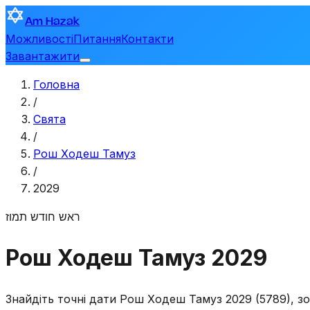
Am Hazak
Можливості
Питання
Контакти
Завантажити
Головна
/
Свята
/
Рош Ходеш Тамуз
/
2029
ראש חודש תמוז
Рош Ходеш Тамуз 2029
Знайдіть точні дати Рош Ходеш Тамуз 2029 (5789), зо