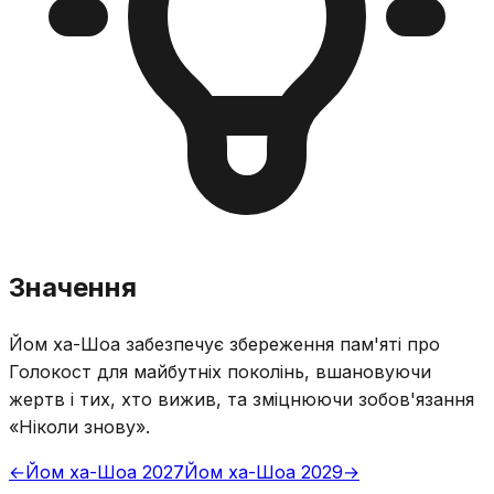
Значення
Йом ха-Шоа забезпечує збереження пам'яті про
Голокост для майбутніх поколінь, вшановуючи
жертв і тих, хто вижив, та зміцнюючи зобов'язання
«Ніколи знову».
←
Йом ха-Шоа 2027
Йом ха-Шоа 2029
→