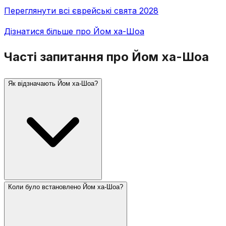
Переглянути всі єврейські свята 2028
Дізнатися більше про Йом ха-Шоа
Часті запитання про Йом ха-Шоа
Як відзначають Йом ха-Шоа?
Коли було встановлено Йом ха-Шоа?
В Ізраїлі о 10 ранку лунає дводвихлинна сирена, і
вся країна завмирає у мовчанні. Церемонії
включають свідчення тих, хто вижив, запалювання