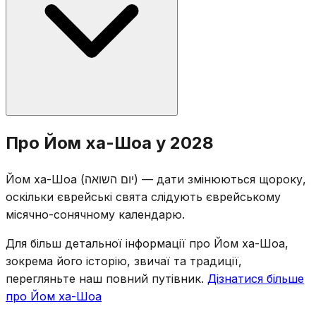
шести поминальних свічок (на згадку про шість
мільйонів) та зачитування імен жертв. Прапори
приспускають до половини щогли.
Йом ха-Шоа було встановлено ізраїльським
Про Йом ха-Шоа у 2028
Кнесетом у 1953 році. Дату 27-го Нісана обрано
через її близькість до річниці повстання у
Йом ха-Шоа (יום השואה) — дати змінюються щороку,
Варшавському ґетто (15-го Нісана 1943 року),
оскільки єврейські свята слідують єврейському
уникаючи при цьому конфлікту з Песахом.
місячно-сонячному календарю.
Для більш детальної інформації про Йом ха-Шоа,
зокрема його історію, звичаї та традиції,
перегляньте наш повний путівник.
Дізнатися більше
про Йом ха-Шоа