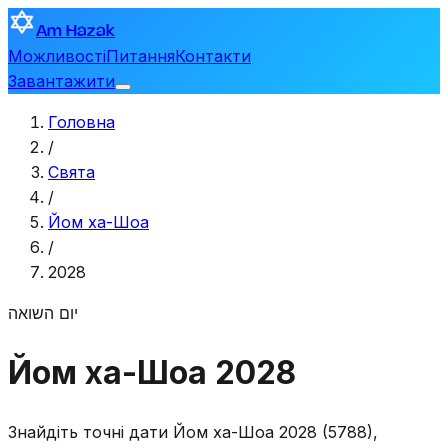
Am Hazak
Можливості
Питання
Контакти
Завантажити
Головна
/
Свята
/
Йом ха-Шоа
/
2028
יום השואה
Йом ха-Шоа 2028
Знайдіть точні дати Йом ха-Шоа 2028 (5788),