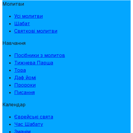
Молитви
Усі молитви
Шабат
Святкові молитви
Навчання
Посібники з молитов
Тижнева Парша
Тора
Даф йомі
Пророки
Писання
Календар
Єврейські свята
Час Шабату
Зманім