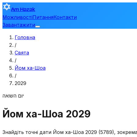
Am Hazak
Можливості
Питання
Контакти
Завантажити
Головна
/
Свята
/
Йом ха-Шоа
/
2029
יום השואה
Йом ха-Шоа 2029
Знайдіть точні дати Йом ха-Шоа 2029 (5789), зокрема