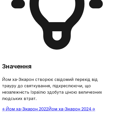
Значення
Йом ха-Зікарон створює свідомий перехід від
трауру до святкування, підкреслюючи, що
незалежність Ізраїлю здобута ціною величезних
людських втрат.
←
Йом ха-Зікарон 2022
Йом ха-Зікарон 2024
→