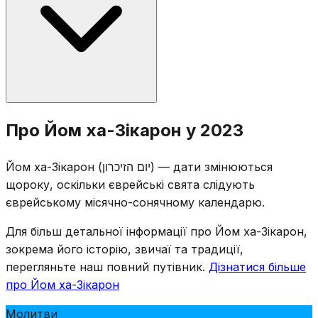
Одновхилинна сирена лунає о 20:00 напередодні, а
дводвихлинна — о 11:00 наступного дня, протягом
якої вся країна стоїть у тиші.
Поминальні церемонії проводяться на військових
Про Йом ха-Зікарон у 2023
цвинтарях по всьому Ізраїлю, і родини відвідують
могили загиблих солдатів. Розважальні заклади
Йом ха-Зікарон (יום הזיכרון) — дати змінюються
закриті за законом, а телебачення та радіо
щороку, оскільки єврейські свята слідують
транслюють поминальні програми. День
єврейському місячно-сонячному календарю.
відзначається урочистими зборами, зачитуванням
імен загиблих та запалюванням поминальних свічок.
Для більш детальної інформації про Йом ха-Зікарон,
зокрема його історію, звичаї та традиції,
перегляньте наш повний путівник.
Дізнатися більше
про Йом ха-Зікарон
Молитви