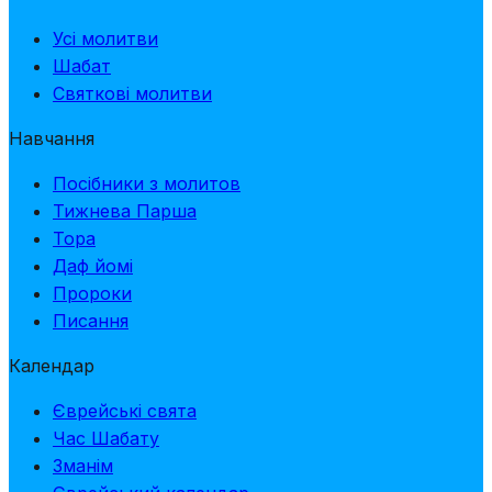
Усі молитви
Шабат
Святкові молитви
Навчання
Посібники з молитов
Тижнева Парша
Тора
Даф йомі
Пророки
Писання
Календар
Єврейські свята
Час Шабату
Зманім