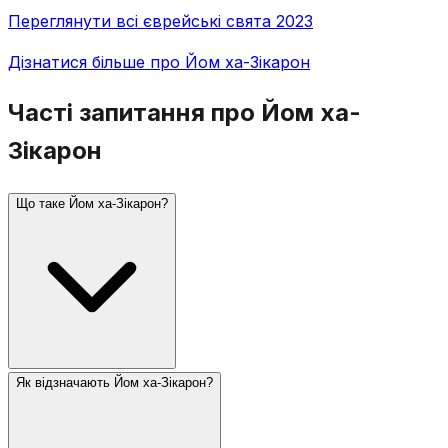
Переглянути всі єврейські свята 2023
Дізнатися більше про Йом ха-Зікарон
Часті запитання про Йом ха-
Зікарон
Що таке Йом ха-Зікарон?
Як відзначають Йом ха-Зікарон?
Йом ха-Зікарон (День пам'яті Ізраїлю) відзначають
4-го Іяра, за день до Йом ха-Ацмаут. Він вшановує
загиблих ізраїльських солдатів та жертв тероризму.