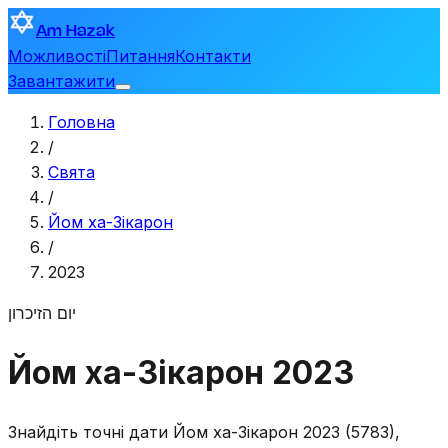
Am Hazak
Можливості
Питання
Контакти
Завантажити
Головна
/
Свята
/
Йом ха-Зікарон
/
2023
יום הזיכרון
Йом ха-Зікарон 2023
Знайдіть точні дати Йом ха-Зікарон 2023 (5783),