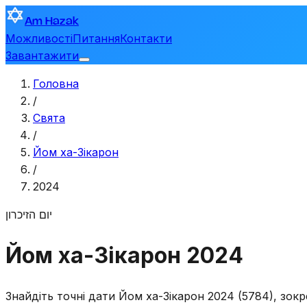
Am Hazak
Можливості
Питання
Контакти
Завантажити
Головна
/
Свята
/
Йом ха-Зікарон
/
2024
יום הזיכרון
Йом ха-Зікарон 2024
Знайдіть точні дати Йом ха-Зікарон 2024 (5784), зокр