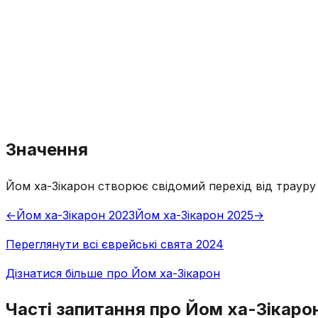
Значення
Йом ха-Зікарон створює свідомий перехід від трауру
←
Йом ха-Зікарон 2023
Йом ха-Зікарон 2025
→
Переглянути всі єврейські свята 2024
Дізнатися більше про Йом ха-Зікарон
Часті запитання про Йом ха-Зікаро